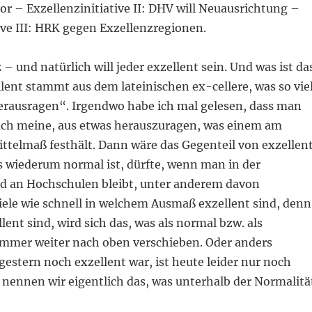
r – Exzellenzinitiative II: DHV will Neuausrichtung –
ive III: HRK gegen Exzellenzregionen.
 – und natürlich will jeder exzellent sein. Und was ist da
lent stammt aus dem lateinischen ex-cellere, was so vie
erausragen“. Irgendwo habe ich mal gelesen, dass man
uch meine, aus etwas herauszuragen, was einem am
ttelmaß festhält. Dann wäre das Gegenteil von exzellen
s wiederum normal ist, dürfte, wenn man in der
d an Hochschulen bleibt, unter anderem davon
iele wie schnell in welchem Ausmaß exzellent sind, denn
lent sind, wird sich das, was als normal bzw. als
 immer weiter nach oben verschieben. Oder anders
gestern noch exzellent war, ist heute leider nur noch
 nennen wir eigentlich das, was unterhalb der Normalitä