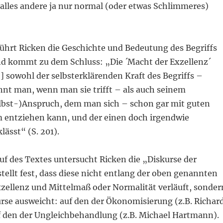
alles andere ja nur normal (oder etwas Schlimmeres)
führt Ricken die Geschichte und Bedeutung des Begriffs
nd kommt zu dem Schluss: „Die ´Macht der Exzellenz´
] sowohl der selbsterklärenden Kraft des Begriffs –
nnt man, wenn man sie trifft – als auch seinem
elbst-)Anspruch, dem man sich – schon gar mit guten
entziehen kann, und der einen doch irgendwie
ässt“ (S. 201).
uf des Textes untersucht Ricken die „Diskurse der
tellt fest, dass diese nicht entlang der oben genannten
xzellenz und Mittelmaß oder Normalität verläuft, sonder
urse ausweicht: auf den der Ökonomisierung (z.B. Richar
 den der Ungleichbehandlung (z.B. Michael Hartmann).