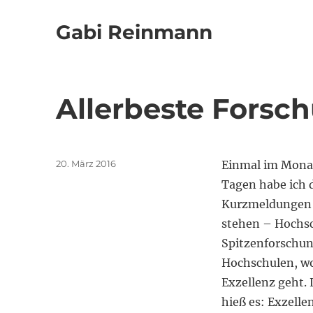
Gabi Reinmann
Allerbeste Forsc
Veröffentlicht
20. März 2016
Einmal im Monat
am
Tagen habe ich d
Kurzmeldungen tr
stehen – Hochsc
Spitzenforschun
Hochschulen, wo
Exzellenz geht.
hieß es: Exzell