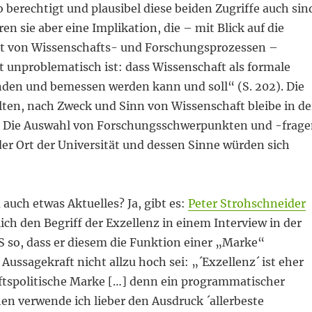
 berechtigt und plausibel diese beiden Zugriffe auch sin
en sie aber eine Implikation, die – mit Blick auf die
t von Wissenschafts- und Forschungsprozessen –
 unproblematisch ist: dass Wissenschaft als formale
nden und bemessen werden kann und soll“ (S. 202). Die
lten, nach Zweck und Sinn von Wissenschaft bleibe in de
. Die Auswahl von Forschungsschwerpunkten und -frag
der Ort der Universität und dessen Sinne würden sich
 auch etwas Aktuelles? Ja, gibt es:
Peter Strohschneider
lich den Begriff der Exzellenz in einem Interview in der
S so, dass er diesem die Funktion einer „Marke“
 Aussagekraft nicht allzu hoch sei: „´Exzellenz´ ist eher
ftspolitische Marke […] denn ein programmatischer
chen verwende ich lieber den Ausdruck ´allerbeste