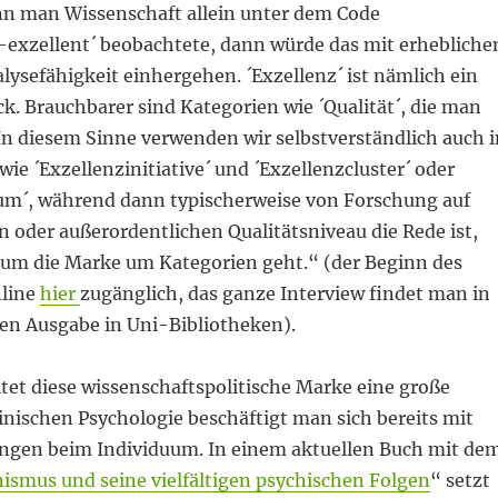
n man Wissenschaft allein unter dem Code
t-exzellent´ beobachtete, dann würde das mit erhebliche
ysefähigkeit einhergehen. ´Exzellenz´ ist nämlich ein
ck. Brauchbarer sind Kategorien wie ´Qualität´, die man
In diesem Sinne verwenden wir selbstverständlich auch i
e ´Exzellenzinitiative´ und ´Exzellenzcluster´ oder
um´, während dann typischerweise von Forschung auf
 oder außerordentlichen Qualitätsniveau die Rede ist,
 um die Marke um Kategorien geht.“ (der Beginn des
nline
hier
zugänglich, das ganze Interview findet man in
hen Ausgabe in Uni-Bibliotheken).
ltet diese wissenschaftspolitische Marke eine große
inischen Psychologie beschäftigt man sich bereits mit
gen beim Individuum. In einem aktuellen Buch mit de
nismus und seine vielfältigen psychischen Folgen
“ setzt