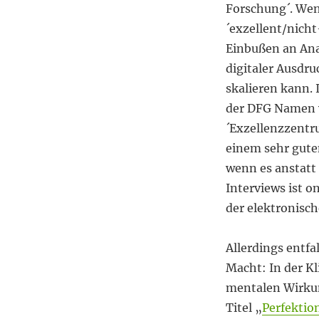
Forschung´. Wen
´exzellent/nich
Einbußen an Anal
digitaler Ausdru
skalieren kann. 
der DFG Namen wi
´Exzellenzzentr
einem sehr guten
wenn es anstatt
Interviews ist o
der elektronisc
Allerdings entfa
Macht: In der Kl
mentalen Wirkun
Titel „
Perfektio