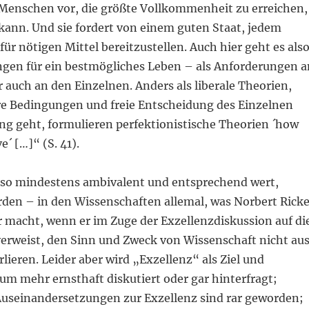
 Menschen vor, die größte Vollkommenheit zu erreichen,
 kann. Und sie fordert von einem guten Staat, jedem
für nötigen Mittel bereitzustellen. Auch hier geht es als
gen für ein bestmögliches Leben – als Anforderungen a
r auch an den Einzelnen. Anders als liberale Theorien,
re Bedingungen und freie Entscheidung des Einzelnen
g geht, formulieren perfektionistische Theorien ´how
e´ […]“ (S. 41).
lso mindestens ambivalent und entsprechend wert,
erden – in den Wissenschaften allemal, was Norbert Rick
r macht, wenn er im Zuge der Exzellenzdiskussion auf di
erweist, den Sinn und Zweck von Wissenschaft nicht au
lieren. Leider aber wird „Exzellenz“ als Ziel und
um mehr ernsthaft diskutiert oder gar hinterfragt;
useinandersetzungen zur Exzellenz sind rar geworden;