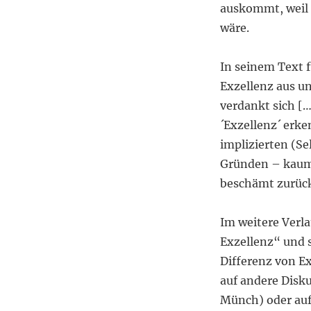
auskommt, weil 
wäre.
In seinem Text 
Exzellenz aus u
verdankt sich […
´Exzellenz´ erke
implizierten (S
Gründen – kaum 
beschämt zurückl
Im weitere Verla
Exzellenz“ und s
Differenz von E
auf andere Disk
Münch) oder auf