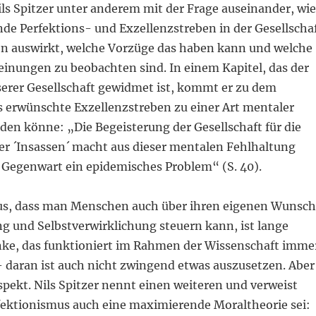
ils Spitzer unter anderem mit der Frage auseinander, wie
de Perfektions- und Exzellenzstreben in der Gesellscha
en auswirkt, welche Vorzüge das haben kann und welche
einungen zu beobachten sind. In einem Kapitel, das der
erer Gesellschaft gewidmet ist, kommt er zu dem
s erwünschte Exzellenzstreben zu einer Art mentaler
den könne: „Die Begeisterung der Gesellschaft für die
er ´Insassen´ macht aus dieser mentalen Fehlhaltung
r Gegenwart ein epidemisches Problem“ (S. 40).
s, dass man Menschen auch über ihren eigenen Wunsch
g und Selbstverwirklichung steuern kann, ist lange
nke, das funktioniert im Rahmen der Wissenschaft imme
– daran ist auch nicht zwingend etwas auszusetzen. Aber
Aspekt. Nils Spitzer nennt einen weiteren und verweist
rfektionismus auch eine maximierende Moraltheorie sei: