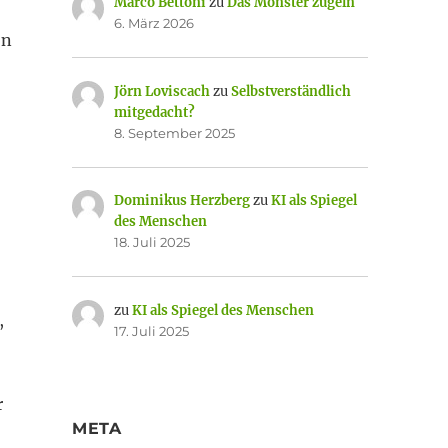
Marco Bettoni
zu
Das Monster zügeln
6. März 2026
on
Jörn Loviscach
zu
Selbstverständlich
mitgedacht?
8. September 2025
Dominikus Herzberg
zu
KI als Spiegel
des Menschen
18. Juli 2025
zu
KI als Spiegel des Menschen
,
17. Juli 2025
r
META