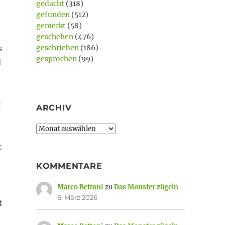
gedacht
(318)
gefunden
(512)
gemerkt
(58)
geschehen
(476)
s
geschrieben
(186)
gesprochen
(99)
l
t
ARCHIV
Archiv
:
KOMMENTARE
Marco Bettoni
zu
Das Monster zügeln
6. März 2026
t