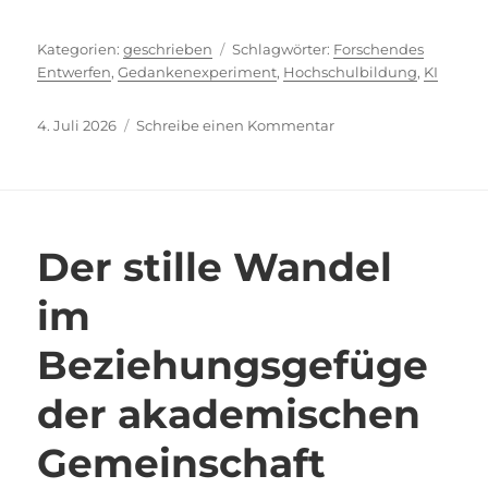
Kategorien
Schlagwörter
geschrieben
Forschendes
Entwerfen
,
Gedankenexperiment
,
Hochschulbildung
,
KI
Veröffentlicht
zu
4. Juli 2026
Schreibe einen Kommentar
am
Stellen
wir
uns
vor,
….
Der stille Wandel
im
Beziehungsgefüge
der akademischen
Gemeinschaft