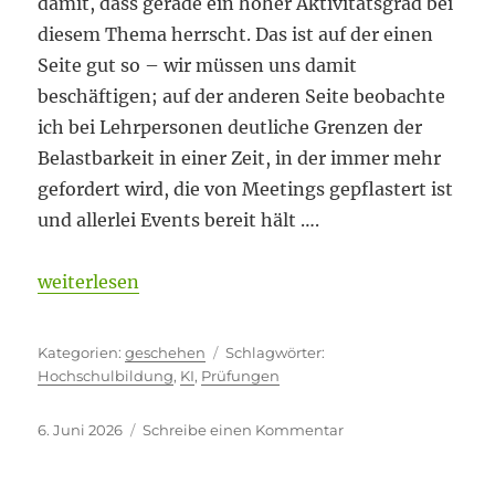
damit, dass gerade ein hoher Aktivitätsgrad bei
diesem Thema herrscht. Das ist auf der einen
Seite gut so – wir müssen uns damit
beschäftigen; auf der anderen Seite beobachte
ich bei Lehrpersonen deutliche Grenzen der
Belastbarkeit in einer Zeit, in der immer mehr
gefordert wird, die von Meetings gepflastert ist
und allerlei Events bereit hält ….
„Zwiespältige Situation“
weiterlesen
Kategorien
Schlagwörter
geschehen
Hochschulbildung
,
KI
,
Prüfungen
Veröffentlicht
zu
6. Juni 2026
Schreibe einen Kommentar
am
Zwiespältige
Situation