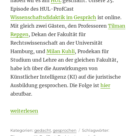
haben wir es am
HUL
geschafft: Unsere 25.
Episode des HUL-ProfCast
Wissenschaftsdidaktik im Gespräch
ist online.
Mit gleich zwei Gästen, den Professoren
Tilman
Repgen
, Dekan der Fakultät für
Rechtswissenschaft an der Universität
Hamburg, und
Milan Kuhli
, Prodekan für
Studium und Lehre an der gleichen Fakultät,
habe ich über die Auswirkungen von
Künstlicher Intelligenz (KI) auf die juristische
Ausbildung gesprochen. Die Folge ist
hier
abrufbar.
„Mit einem (verpassten) Jubiläum in die Blogpause
weiterlesen
Kategorien
Schlagwörter
gedacht
,
gesprochen