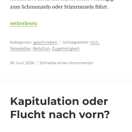
zum Schmunzeln oder Stirnrunzeln führt.
„Kennt jemand noch Rundschreiben?“
weiterlesen
Kategorien
Schlagwörter
geschrieben
HUL-
Newsletter
,
ReAction
,
Zugehörigkeit
Veröffentlicht
zu
18. Juni 2026
Schreibe einen Kommentar
am
Kennt
jemand
noch
Rundschreiben?
Kapitulation oder
Flucht nach vorn?