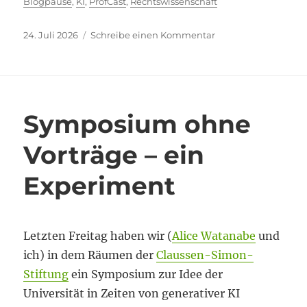
Blogpause
,
KI
,
ProfCast
,
Rechtswissenschaft
Veröffentlicht
zu
24. Juli 2026
Schreibe einen Kommentar
am
Mit
einem
(verpassten)
Jubiläum
in
Symposium ohne
die
Blogpause
Vorträge – ein
Experiment
Letzten Freitag haben wir (
Alice Watanabe
und
ich) in dem Räumen der
Claussen-Simon-
Stiftung
ein Symposium zur Idee der
Universität in Zeiten von generativer KI