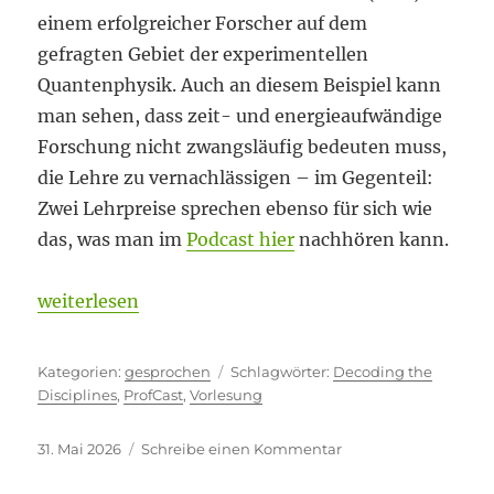
einem erfolgreicher Forscher auf dem
gefragten Gebiet der experimentellen
Quantenphysik. Auch an diesem Beispiel kann
man sehen, dass zeit- und energieaufwändige
Forschung nicht zwangsläufig bedeuten muss,
die Lehre zu vernachlässigen – im Gegenteil:
Zwei Lehrpreise sprechen ebenso für sich wie
das, was man im
Podcast hier
nachhören kann.
„Vorleben, selber machen, verstehen“
weiterlesen
Kategorien
Schlagwörter
gesprochen
Decoding the
Disciplines
,
ProfCast
,
Vorlesung
Veröffentlicht
zu
31. Mai 2026
Schreibe einen Kommentar
am
Vorleben,
selber