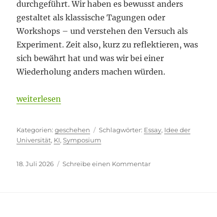
durchgeführt. Wir haben es bewusst anders
gestaltet als klassische Tagungen oder
Workshops – und verstehen den Versuch als
Experiment. Zeit also, kurz zu reflektieren, was
sich bewährt hat und was wir bei einer
Wiederholung anders machen würden.
„Symposium ohne Vorträge – ein Experiment“
weiterlesen
Kategorien
Schlagwörter
geschehen
Essay
,
Idee der
Universität
,
KI
,
Symposium
Veröffentlicht
zu
18. Juli 2026
Schreibe einen Kommentar
am
Symposium
ohne
Vorträge
–
ein