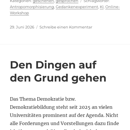
Kategorien
Schlagwör
geschehen
,
gesprochen
Antropomorphisierung
,
Gedankenexperiment
,
KI
,
Online-
Workshop
Veröffentlicht
zu
29. Juni 2026
Schreibe einen Kommentar
am
Der
stille
Wandel
im
Beziehungsgefüge
Den Dingen auf
der
akademischen
den Grund gehen
Gemeinschaft
Das Thema Demokratie bzw.
Demokratiebildung steht seit 2025 an vielen
Universitäten prominent auf der Agenda. Nicht
alle Forderungen und Vorstellungen dazu finde