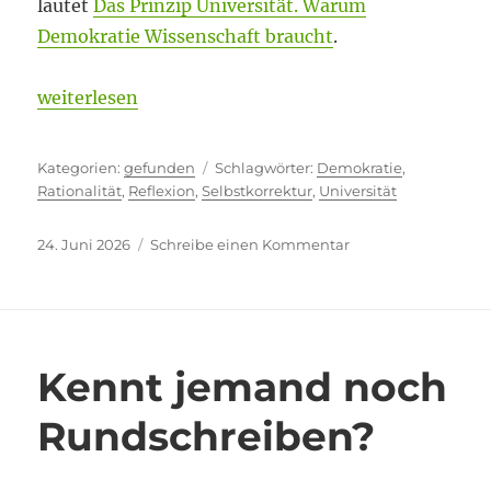
lautet
Das Prinzip Universität. Warum
Demokratie Wissenschaft braucht
.
„Den Dingen auf den Grund gehen“
weiterlesen
Kategorien
Schlagwörter
gefunden
Demokratie
,
Rationalität
,
Reflexion
,
Selbstkorrektur
,
Universität
Veröffentlicht
zu
24. Juni 2026
Schreibe einen Kommentar
am
Den
Dingen
auf
den
Grund
Kennt jemand noch
gehen
Rundschreiben?