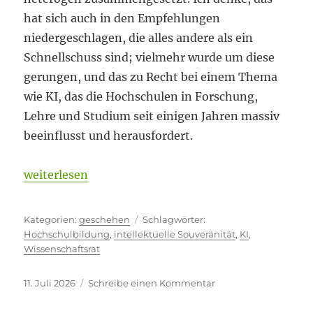
hat sich auch in den Empfehlungen
niedergeschlagen, die alles andere als ein
Schnellschuss sind; vielmehr wurde um diese
gerungen, und das zu Recht bei einem Thema
wie KI, das die Hochschulen in Forschung,
Lehre und Studium seit einigen Jahren massiv
beeinflusst und herausfordert.
„Alles andere als ein Schnellschuss“
weiterlesen
Kategorien
Schlagwörter
geschehen
Hochschulbildung
,
intellektuelle Souveränität
,
KI
,
Wissenschaftsrat
Veröffentlicht
zu
11. Juli 2026
Schreibe einen Kommentar
am
Alles
andere