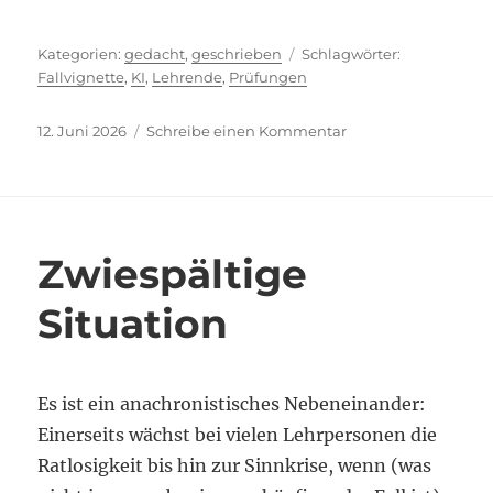
Kategorien
Schlagwörte
gedacht
,
geschrieben
Fallvignette
,
KI
,
Lehrende
,
Prüfungen
Veröffentlicht
zu
12. Juni 2026
Schreibe einen Kommentar
am
Kapitulation
oder
Flucht
nach
vorn?
Zwiespältige
Situation
Es ist ein anachronistisches Nebeneinander:
Einerseits wächst bei vielen Lehrpersonen die
Ratlosigkeit bis hin zur Sinnkrise, wenn (was