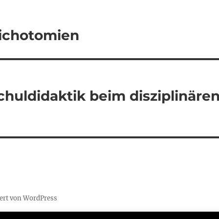
 Dichotomien
huldidaktik beim disziplinäre
iert von WordPress