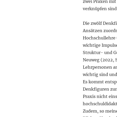
zwei Praxen mit 
verknüpfen sind
Die zwölf Denkf
Ansätzen zuordn
Hochschullehre 
wichtige Impuls
Struktur- und G
Neuweg (2022, S.
Lehrpersonen an
wichtig sind un
Es kommt entspr
Denkfiguren zum
Praxis nicht ein
hochschuldidakt
Zudem, so meine