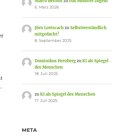
Marco Bettoni
zu
Das Monster zügeln
6. März 2026
Jörn Loviscach
zu
Selbstverständlich
mitgedacht?
er
8. September 2025
Dominikus Herzberg
zu
KI als Spiegel
des Menschen
18. Juli 2025
mt
.
zu
KI als Spiegel des Menschen
17. Juli 2025
META