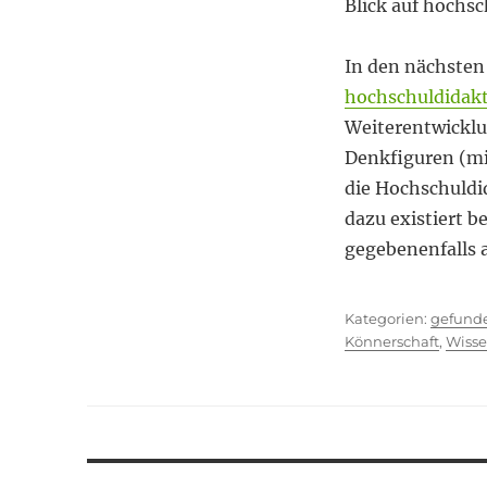
Blick auf hochs
In den nächste
hochschuldidak
Weiterentwickl
Denkfiguren (mi
die Hochschuldid
dazu existiert b
gegebenenfalls 
Kategor
gefund
Könnerschaft
,
Wiss