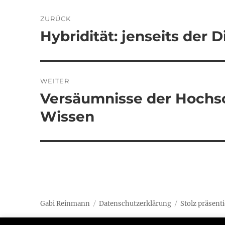
Beitragsnavigation
ZURÜCK
Hybridität: jenseits der
Vorheriger
Beitrag:
WEITER
Versäumnisse der Hochsc
Nächster
Beitrag:
Wissen
Gabi Reinmann
Datenschutzerklärung
Stolz präsent