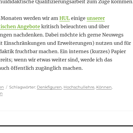
chuldidaktische Qualifizierungsarbeit zum Zuge kommen
n Monaten werden wir am
HUL
einige
unserer
tischen Angebote
kritisch beleuchten und über
ungen nachdenken. Dabei möchte ich gerne Neuwegs
t Einschränkungen und Erweiterungen) nutzen und für
aktik fruchtbar machen. Ein internes (kurzes) Papier
ereits; wenn wir etwas weiter sind, werde ich das
auch öffentlich zugänglich machen.
ien
Schlagwörter
en
Denkfiguren
,
Hochschullehre
,
Können
,
en