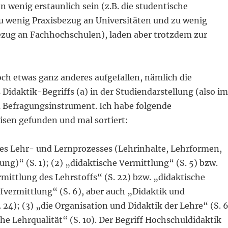
 wenig erstaunlich sein (z.B. die studentische
u wenig Praxisbezug an Universitäten und zu wenig
zug an Fachhochschulen), laden aber trotzdem zur
och etwas ganz anderes aufgefallen, nämlich die
idaktik-Begriffs (a) in der Studiendarstellung (also im
m Befragungsinstrument. Ich habe folgende
en gefunden und mal sortiert:
es Lehr- und Lernprozesses (Lehrinhalte, Lehrformen,
ung)“ (S. 1); (2) „didaktische Vermittlung“ (S. 5) bzw.
mittlung des Lehrstoffs“ (S. 22) bzw. „didaktische
ffvermittlung“ (S. 6), aber auch „Didaktik und
 24); (3) „die Organisation und Didaktik der Lehre“ (S. 6
he Lehrqualität“ (S. 10). Der Begriff Hochschuldidaktik