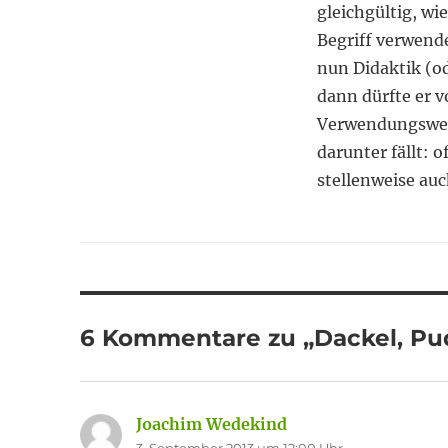
gleichgültig, wi
Begriff verwende
nun Didaktik (od
dann dürfte er vo
Verwendungsweise
darunter fällt: 
stellenweise au
6 Kommentare zu „Dackel, Pu
Joachim Wedekind
sagt: