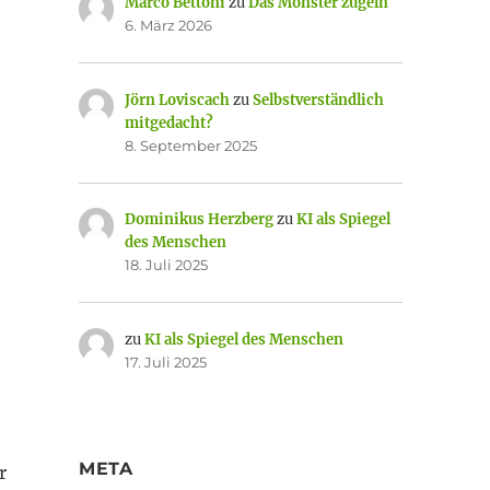
Marco Bettoni
zu
Das Monster zügeln
6. März 2026
Jörn Loviscach
zu
Selbstverständlich
mitgedacht?
8. September 2025
Dominikus Herzberg
zu
KI als Spiegel
des Menschen
18. Juli 2025
zu
KI als Spiegel des Menschen
17. Juli 2025
META
r