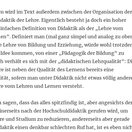
en wird im Text außerdem zwischen der Organisation der
daktik der Lehre. Eigentlich besteht ja doch ein hoher
einfachen Definition von Didaktik als der „Lehre vom
en“. Definiert man (mal ganz simpel und analog zu obe
ie Lehre von Bildung und Erziehung, würde wohl trotzd
 Idee kommen, von einer „Pädagogik der Bildung“ zu
h verhält es sich mit der „didaktischen Lehrqualität“: D
re ist neben der Qualität des Lernens bereits eine
ität, sofern man unter Didaktik nicht etwas völlig ander
hre vom Lehren und Lernen versteht.
agen, dass das alles spitzfindig ist, aber angesichts de
inerseits nach der Hochschuldidaktik gerufen wird, um
re und Studium zu reduzieren, andererseits aber gerade
aktik einen denkbar schlechten Ruf hat, ist es eben nic