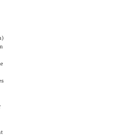
n)
em
ie
es
r
ht