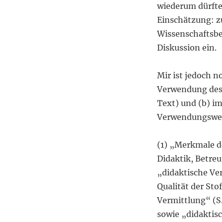
wiederum dürften
Einschätzung: z
Wissenschaftsbe
Diskussion ein.
Mir ist jedoch n
Verwendung des D
Text) und (b) i
Verwendungsweis
(1) „Merkmale d
Didaktik, Betreu
„didaktische Ver
Qualität der Sto
Vermittlung“ (S.
sowie „didaktisc