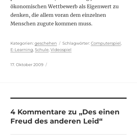
ökonomischen Wettbewerb als Eigenwert zu
denken, die allem voran dem einzelnen
Menschen zugute kommen muss.
Kategorien
Schlagwörter
geschehen
Computerspiel
,
E-Learning
,
Schule
,
Videospiel
Veröffentlicht
17. Oktober 2009
am
4 Kommentare zu „Des einen
Freud des anderen Leid“