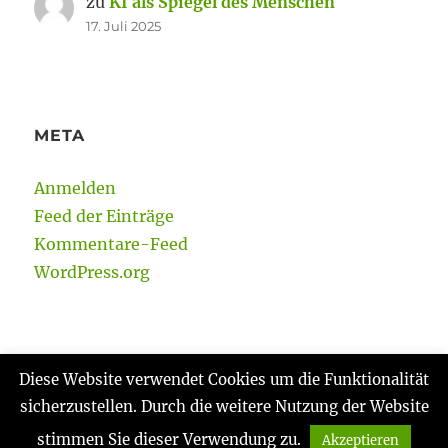
zu
KI als Spiegel des Menschen
17. Juli 2025
META
Anmelden
Feed der Einträge
Kommentare-Feed
WordPress.org
Diese Website verwendet Cookies um die Funktionalität
sicherzustellen. Durch die weitere Nutzung der Website
Gabi Reinmann
Datenschutzerklärung
Stolz
präsentiert von WordPress
stimmen Sie dieser Verwendung zu.
Akzeptieren