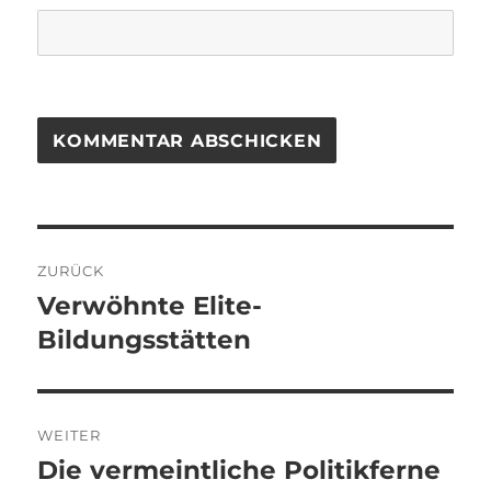
Beitragsnavigation
ZURÜCK
Verwöhnte Elite-
Vorheriger
Beitrag:
Bildungsstätten
WEITER
Die vermeintliche Politikferne
Nächster