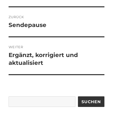
Beitragsnavigation
ZURÜCK
Sendepause
Vorheriger
Beitrag:
WEITER
Ergänzt, korrigiert und
Nächster
Beitrag:
aktualisiert
SUCHEN