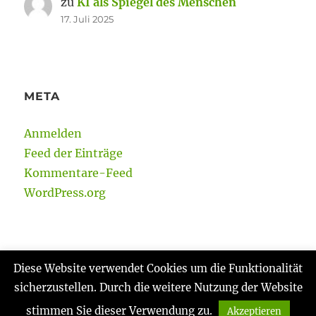
zu
KI als Spiegel des Menschen
17. Juli 2025
META
Anmelden
Feed der Einträge
Kommentare-Feed
WordPress.org
Diese Website verwendet Cookies um die Funktionalität
sicherzustellen. Durch die weitere Nutzung der Website
Gabi Reinmann
Datenschutzerklärung
Stolz
präsentiert von WordPress
stimmen Sie dieser Verwendung zu.
Akzeptieren