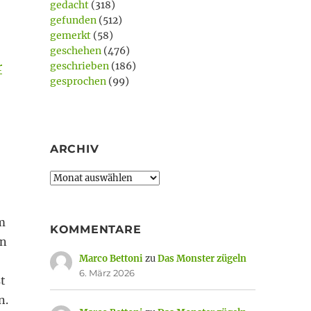
gedacht
(318)
gefunden
(512)
gemerkt
(58)
geschehen
(476)
r
geschrieben
(186)
gesprochen
(99)
ARCHIV
Archiv
m
KOMMENTARE
an
Marco Bettoni
zu
Das Monster zügeln
6. März 2026
t
n.