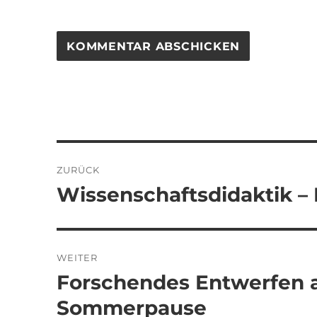
Beitragsnavigation
ZURÜCK
Wissenschaftsdidaktik –
Vorheriger
Beitrag:
WEITER
Forschendes Entwerfen a
Nächster
Beitrag:
Sommerpause