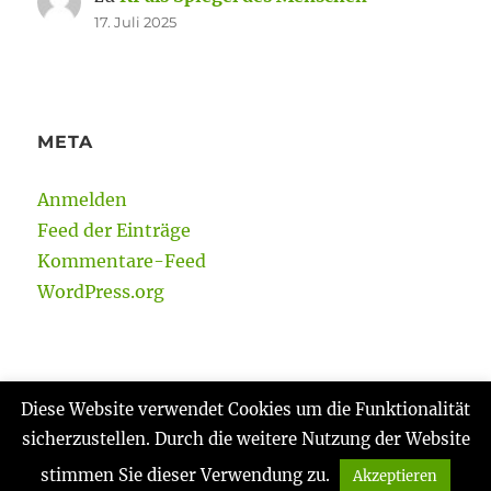
17. Juli 2025
META
Anmelden
Feed der Einträge
Kommentare-Feed
WordPress.org
Diese Website verwendet Cookies um die Funktionalität
sicherzustellen. Durch die weitere Nutzung der Website
Gabi Reinmann
Datenschutzerklärung
Stolz
präsentiert von WordPress
stimmen Sie dieser Verwendung zu.
Akzeptieren