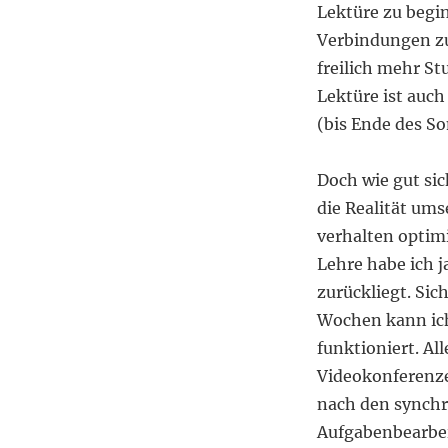
Lektüre zu begi
Verbindungen z
freilich mehr St
Lektüre ist auch
(bis Ende des 
Doch wie gut sic
die Realität umse
verhalten optimi
Lehre habe ich j
zurückliegt. Sic
Wochen kann ich
funktioniert. Al
Videokonferenzen
nach den synch
Aufgabenbearbei