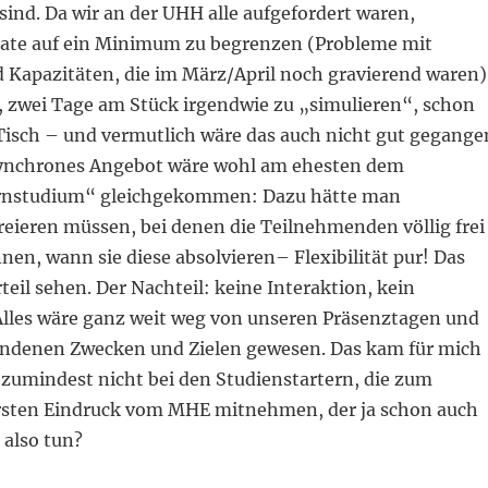
ind. Da wir an der UHH alle aufgefordert waren,
ate auf ein Minimum zu begrenzen (Probleme mit
Kapazitäten, die im März/April noch gravierend waren)
e, zwei Tage am Stück irgendwie zu „simulieren“, schon
Tisch – und vermutlich wäre das auch nicht gut gegange
synchrones Angebot wäre wohl am ehesten dem
ernstudium“ gleichgekommen: Dazu hätte man
reieren müssen, bei denen die Teilnehmenden völlig frei
en, wann sie diese absolvieren– Flexibilität pur! Das
eil sehen. Der Nachteil: keine Interaktion, kein
lles wäre ganz weit weg von unseren Präsenztagen und
ndenen Zwecken und Zielen gewesen. Das kam für mich
 zumindest nicht bei den Studienstartern, die zum
ersten Eindruck vom MHE mitnehmen, der ja schon auch
 also tun?