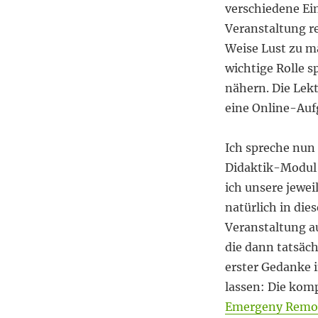
verschiedene Ei
Veranstaltung re
Weise Lust zu ma
wichtige Rolle s
nähern. Die Lekt
eine Online-Auf
Ich spreche nun
Didaktik-Modul 
ich unsere jewe
natürlich in die
Veranstaltung au
die dann tatsäc
erster Gedanke i
lassen: Die komp
Emergeny Remo