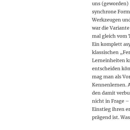
uns (geworden) s
synchrone Form
Werkzeugen und 
war die Variant
mal gleich vom 
Ein komplett a
klassischen „F
Lerneinheiten k
entscheiden könn
mag man als Vort
Kennenlernen. A
den damit verbu
nicht in Frage –
Einstieg ihren 
prägend ist. Was