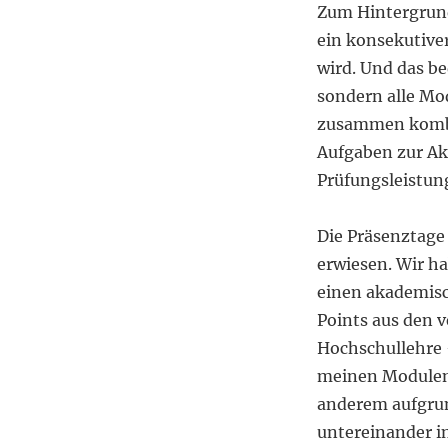
Zum Hintergrun
ein konsekutiver
wird. Und das b
sondern alle Mod
zusammen kombin
Aufgaben zur Akt
Prüfungsleistung
Die Präsenztage 
erwiesen. Wir h
einen akademisc
Points aus den v
Hochschullehre –
meinen Modulen 
anderem aufgrun
untereinander in