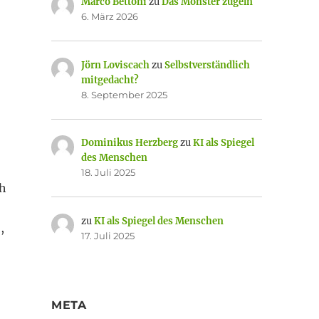
Marco Bettoni
zu
Das Monster zügeln
6. März 2026
Jörn Loviscach
zu
Selbstverständlich
mitgedacht?
8. September 2025
Dominikus Herzberg
zu
KI als Spiegel
des Menschen
18. Juli 2025
ch
zu
KI als Spiegel des Menschen
,
17. Juli 2025
META