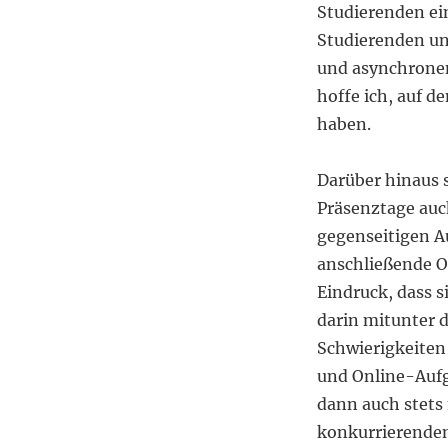
Studierenden ei
Studierenden un
und asynchronen
hoffe ich, auf 
haben.
Darüber hinaus s
Präsenztage auch
gegenseitigen Au
anschließende O
Eindruck, dass s
darin mitunter 
Schwierigkeiten 
und Online-Aufg
dann auch stets 
konkurrierenden