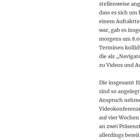
stellenweise ang
dass es sich um
einem Auftaktte
war, gab es ins
morgens um 8.00
Terminen kollidi
die als „Navigat
zu Videos und A
Die insgesamt f
sind so angelegt
Anspruch nehme
Videokonferenzen
auf vier Wochen 
an zwei Präsenz
allerdings berei