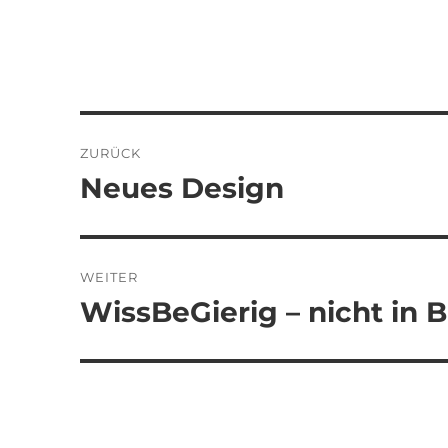
Beitragsnavigation
ZURÜCK
Neues Design
Vorheriger
Beitrag:
WEITER
WissBeGierig – nicht in 
Nächster
Beitrag: