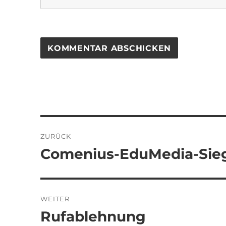
Beitragsnavigation
ZURÜCK
Comenius-EduMedia-Sie
Vorheriger
Beitrag:
WEITER
Rufablehnung
Nächster