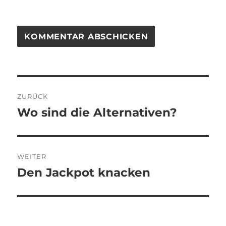
Beitragsnavigation
ZURÜCK
Wo sind die Alternativen?
Vorheriger
Beitrag:
WEITER
Den Jackpot knacken
Nächster
Beitrag: