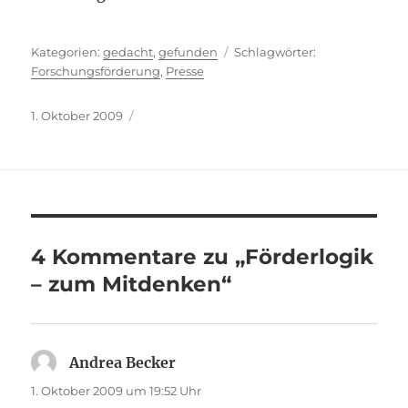
Kategorien
Schlagwörter
gedacht
,
gefunden
Forschungsförderung
,
Presse
Veröffentlicht
1. Oktober 2009
am
4 Kommentare zu „Förderlogik
– zum Mitdenken“
Andrea Becker
sagt:
1. Oktober 2009 um 19:52 Uhr