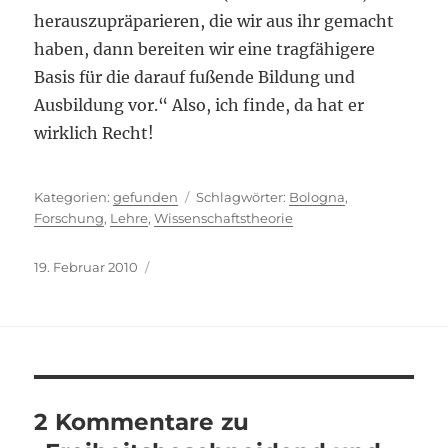
herauszupräparieren, die wir aus ihr gemacht
haben, dann bereiten wir eine tragfähigere
Basis für die darauf fußende Bildung und
Ausbildung vor.“ Also, ich finde, da hat er
wirklich Recht!
Kategorien
Schlagwörter
gefunden
Bologna
,
Forschung
,
Lehre
,
Wissenschaftstheorie
Veröffentlicht
19. Februar 2010
am
2 Kommentare zu