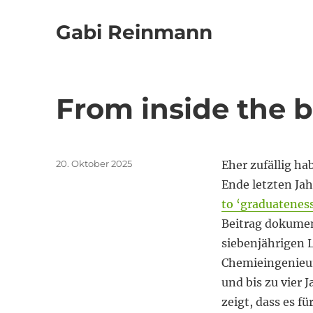
Gabi Reinmann
From inside the 
Veröffentlicht
20. Oktober 2025
Eher zufällig ha
am
Ende letzten Jah
to ‘graduateness
Beitrag dokumen
siebenjährigen 
Chemieingenieur
und bis zu vier 
zeigt, dass es fü