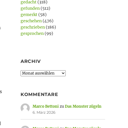
gedacht
(318)
gefunden
(512)
gemerkt
(58)
geschehen
(476)
h
geschrieben
(186)
gesprochen
(99)
ARCHIV
Archiv
s
KOMMENTARE
Marco Bettoni
zu
Das Monster zügeln
6. März 2026
d