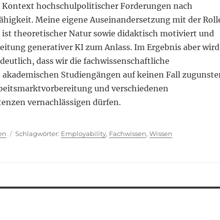
 Kontext hochschulpolitischer Forderungen nach
ähigkeit. Meine eigene Auseinandersetzung mit der Roll
ist theoretischer Natur sowie didaktisch motiviert und
eitung generativer KI zum Anlass. Im Ergebnis aber wird
 deutlich, dass wir die fachwissenschaftliche
n akademischen Studiengängen auf keinen Fall zugunste
rbeitsmarktvorbereitung und verschiedenen
enzen vernachlässigen dürfen.
ien
Schlagwörter
en
Employability
,
Fachwissen
,
Wissen