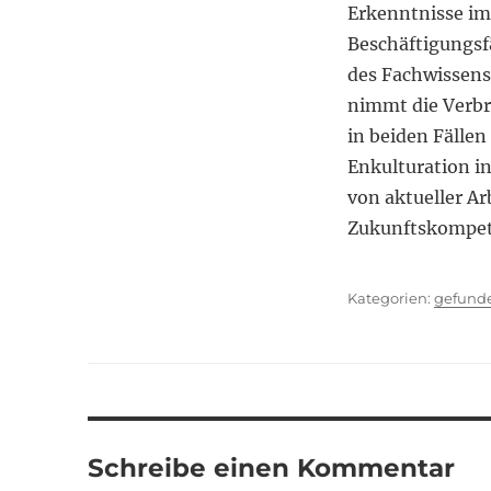
Erkenntnisse im
Beschäftigungsf
des Fachwissens 
nimmt die Verbr
in beiden Fällen
Enkulturation i
von aktueller A
Zukunftskompet
Kategor
gefund
Schreibe einen Kommentar