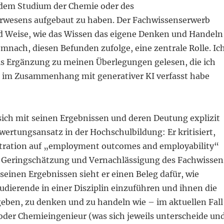
dem Studium der Chemie oder des
rwesens aufgebaut zu haben. Der Fachwissenserwerb
nd Weise, wie das Wissen das eigene Denken und Handeln
emnach, diesen Befunden zufolge, eine zentrale Rolle. Ic
ls Ergänzung zu meinen Überlegungen gelesen, die ich
im Zusammenhang mit generativer KI verfasst habe
ich mit seinen Ergebnissen und deren Deutung explizit
ertungsansatz in der Hochschulbildung: Er kritisiert,
tration auf „employment outcomes and employability“
r Geringschätzung und Vernachlässigung des Fachwissen
seinen Ergebnissen sieht er einen Beleg dafür, wie
Studierende in einer Disziplin einzuführen und ihnen die
geben, zu denken und zu handeln wie – im aktuellen Fall
oder Chemieingenieur (was sich jeweils unterscheide un