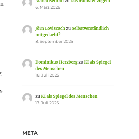
Marco Bettoni
zu
Das Monster zügeln
en
6. März 2026
Jörn Loviscach
zu
Selbstverständlich
mitgedacht?
8. September 2025
Dominikus Herzberg
zu
KI als Spiegel
des Menschen
g
18. Juli 2025
s
zu
KI als Spiegel des Menschen
17. Juli 2025
META