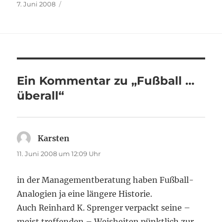
Veröffentlicht
7. Juni 2008
am
Ein Kommentar zu „Fußball …
überall“
Karsten
sagt:
11. Juni 2008 um 12:09 Uhr
in der Managementberatung haben Fußball-
Analogien ja eine längere Historie.
Auch Reinhard K. Sprenger verpackt seine –
meist treffenden – Weisheiten pünktlich zur