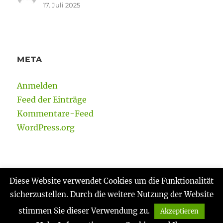
17. Juli 2025
META
Anmelden
Feed der Einträge
Kommentare-Feed
WordPress.org
Diese Website verwendet Cookies um die Funktionalität
sicherzustellen. Durch die weitere Nutzung der Website
Gabi Reinmann
Datenschutzerklärung
Stolz
präsentiert von WordPress
stimmen Sie dieser Verwendung zu.
Akzeptieren