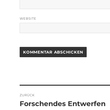
WEBSITE
Beitragsnavigation
ZURÜCK
Forschendes Entwerfen
Vorheriger
Beitrag: