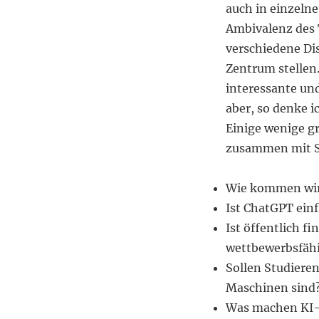
auch in einzelne
Ambivalenz des
verschiedene Dis
Zentrum stellen
interessante und
aber, so denke i
Einige wenige g
zusammen mit St
Wie kommen wir
Ist ChatGPT ein
Ist öffentlich f
wettbewerbsfäh
Sollen Studiere
Maschinen sind
Was machen KI-g