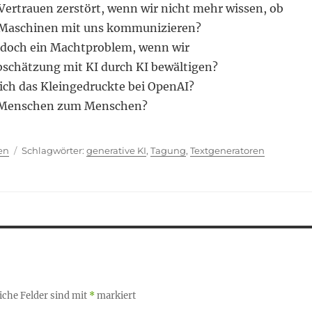
Vertrauen zerstört, wenn wir nicht mehr wissen, ob
Maschinen mit uns kommunizieren?
 doch ein Machtproblem, wenn wir
schätzung mit KI durch KI bewältigen?
lich das Kleingedruckte bei OpenAI?
 Menschen zum Menschen?
ien
Schlagwörter
en
generative KI
,
Tagung
,
Textgeneratoren
iche Felder sind mit
*
markiert