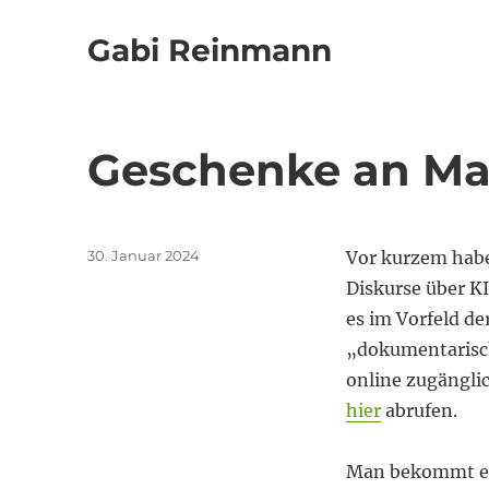
Gabi Reinmann
Geschenke an Ma
Veröffentlicht
30. Januar 2024
Vor kurzem habe
am
Diskurse über K
es im Vorfeld de
„dokumentarisc
online zugängli
hier
abrufen.
Man bekommt ei