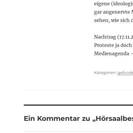
eigene (ideolog
gar angenervte M
sehen, wie sich 
Nachtrag (17.11.
Proteste ja doch
Medienagenda –
Kategor
gefund
Ein Kommentar zu „Hörsaalbe