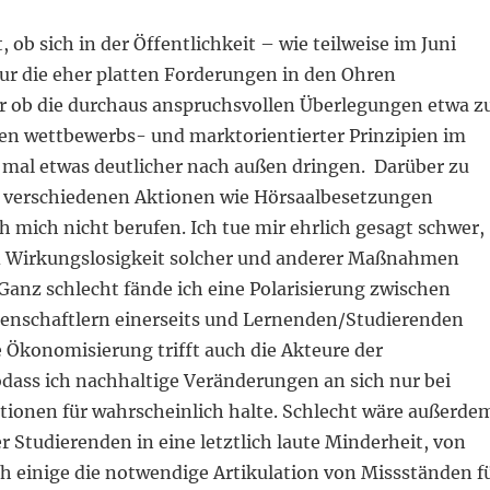
, ob sich in der Öffentlichkeit – wie teilweise im Juni
ur die eher platten Forderungen in den Ohren
er ob die durchaus anspruchsvollen Überlegungen etwa z
n wettbewerbs- und marktorientierter Prinzipien im
 mal etwas deutlicher nach außen dringen. Darüber zu
ie verschiedenen Aktionen wie Hörsaalbesetzungen
ch mich nicht berufen. Ich tue mir ehrlich gesagt schwer,
d Wirkungslosigkeit solcher und anderer Maßnahmen
Ganz schlecht fände ich eine Polarisierung zwischen
nschaftlern einerseits und Lernenden/Studierenden
e Ökonomisierung trifft auch die Akteure der
odass ich nachhaltige Veränderungen an sich nur bei
tionen für wahrscheinlich halte. Schlecht wäre außerde
r Studierenden in eine letztlich laute Minderheit, von
 einige die notwendige Artikulation von Missständen f