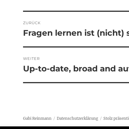
Beitragsnavigation
ZURÜCK
Fragen lernen ist (nicht)
Vorheriger
Beitrag:
WEITER
Up-to-date, broad and au
Nächster
Beitrag:
Gabi Reinmann
Datenschutzerklärung
Stolz präsent