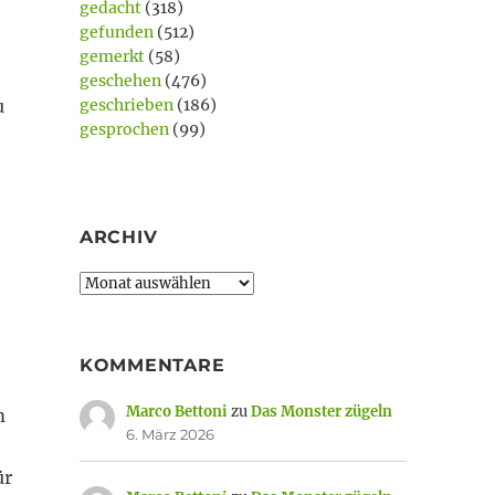
gedacht
(318)
gefunden
(512)
gemerkt
(58)
geschehen
(476)
u
geschrieben
(186)
gesprochen
(99)
ARCHIV
Archiv
KOMMENTARE
Marco Bettoni
zu
Das Monster zügeln
m
6. März 2026
ür