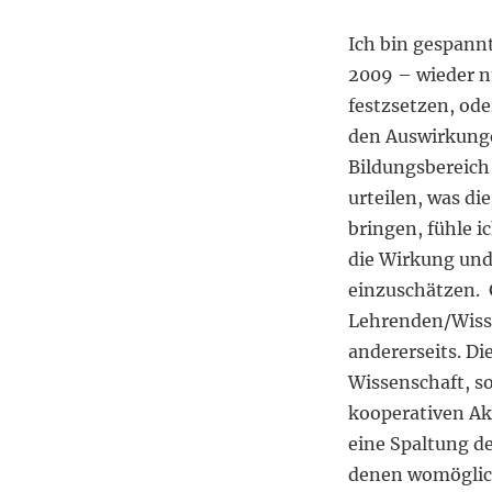
Ich bin gespannt
2009 – wieder n
festzsetzen, od
den Auswirkunge
Bildungsbereich
urteilen, was d
bringen, fühle i
die Wirkung un
einzuschätzen. 
Lehrenden/Wisse
andererseits. Di
Wissenschaft, s
kooperativen Ak
eine Spaltung de
denen womöglich