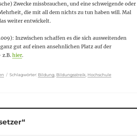
ische) Zwecke missbrauchen, und eine schweigende oder
ehrheit, die mit all dem nichts zu tun haben will. Mal
das weiter entwickelt.
2009): Inzwischen schaffen es die sich ausweitenden
 ganz gut auf einen ansehnlichen Platz auf der
 z.B.
hier
.
ien
Schlagwörter
en
Bildung
,
Bildungsstreik
,
Hochschule
setzer“