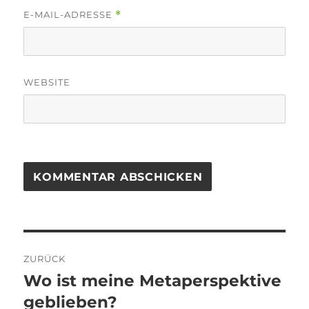
E-MAIL-ADRESSE
*
WEBSITE
Beitragsnavigation
ZURÜCK
Wo ist meine Metaperspektive
Vorheriger
Beitrag:
geblieben?