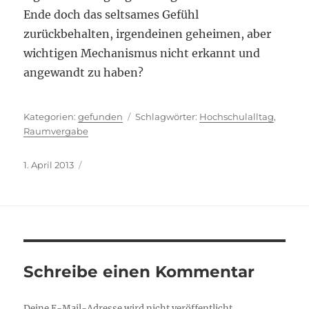
Ende doch das seltsames Gefühl
zurückbehalten, irgendeinen geheimen, aber
wichtigen Mechanismus nicht erkannt und
angewandt zu haben?
Kategorien
Schlagwörter
gefunden
Hochschulalltag
,
Raumvergabe
Veröffentlicht
1. April 2013
am
Schreibe einen Kommentar
Deine E-Mail-Adresse wird nicht veröffentlicht.