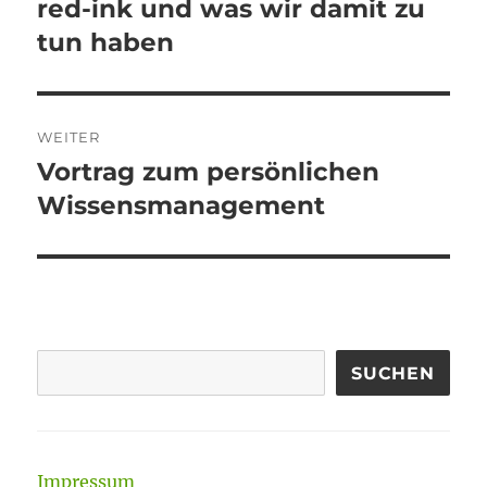
red-ink und was wir damit zu
Vorheriger
Beitrag:
tun haben
WEITER
Vortrag zum persönlichen
Nächster
Beitrag:
Wissensmanagement
SUCHEN
Impressum