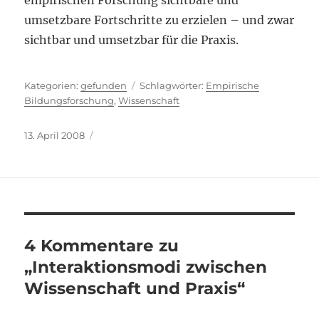
empirischen Forschung sichtbare und
umsetzbare Fortschritte zu erzielen – und zwar
sichtbar und umsetzbar für die Praxis.
Kategorien
Schlagwörter
gefunden
Empirische
Bildungsforschung
,
Wissenschaft
Veröffentlicht
13. April 2008
am
4 Kommentare zu
„Interaktionsmodi zwischen
Wissenschaft und Praxis“