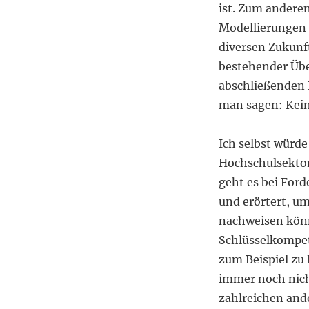
ist. Zum andere
Modellierungen 
diversen Zukunf
bestehender Über
abschließenden 
man sagen: Kein
Ich selbst würde
Hochschulsektor
geht es bei Ford
und erörtert, u
nachweisen könn
Schlüsselkompet
zum Beispiel zu 
immer noch nicht
zahlreichen and