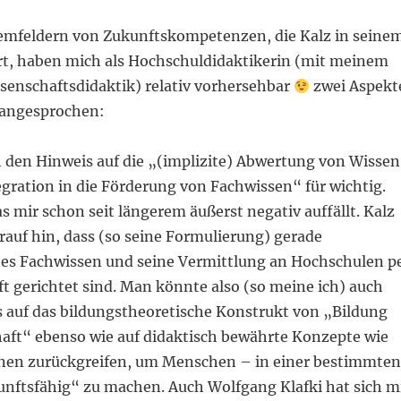
emfeldern von Zukunftskompetenzen, die Kalz in seine
rt, haben mich als Hochschuldidaktikerin (mit meinem
ssenschaftsdidaktik) relativ vorhersehbar
zwei Aspekt
 angesprochen:
h den Hinweis auf die „(implizite) Abwertung von Wissen
gration in die Förderung von Fachwissen“ für wichtig.
as mir schon seit längerem äußerst negativ auffällt. Kalz
rauf hin, dass (so seine Formulierung) gerade
hes Fachwissen und seine Vermittlung an Hochschulen p
ft gerichtet sind. Man könnte also (so meine ich) auch
 auf das bildungstheoretische Konstrukt von „Bildung
aft“ ebenso wie auf didaktisch bewährte Konzepte wie
nen zurückgreifen, um Menschen – in einer bestimmten
ftsfähig“ zu machen. Auch Wolfgang Klafki hat sich m