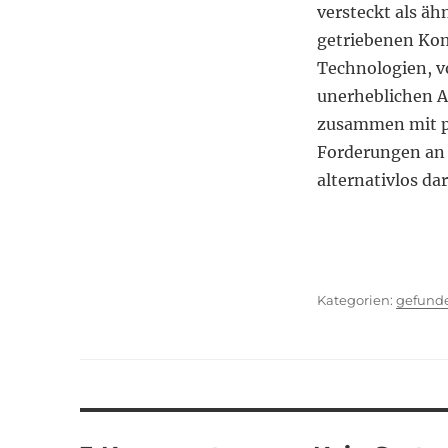
versteckt als ä
getriebenen Kom
Technologien, v
unerheblichen A
zusammen mit p
Forderungen an 
alternativlos da
Kategor
gefund