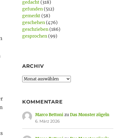
gedacht
(318)
gefunden
(512)
gemerkt
(58)
geschehen
(476)
geschrieben
(186)
gesprochen
(99)
n
m
ARCHIV
Archiv
er
KOMMENTARE
en
Marco Bettoni
zu
Das Monster zügeln
6. März 2026
us