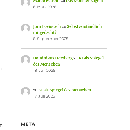
Marco Bettoni
zu
Das Monster zügeln
6. März 2026
Jörn Loviscach
zu
Selbstverständlich
mitgedacht?
8. September 2025
Dominikus Herzberg
zu
KI als Spiegel
des Menschen
n
18. Juli 2025
h
zu
KI als Spiegel des Menschen
17. Juli 2025
META
t.