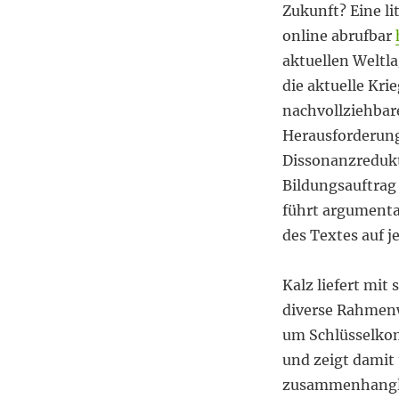
Zukunft? Eine l
online abrufbar
aktuellen Weltl
die aktuelle Krie
nachvollziehbare
Herausforderung
Dissonanzredukt
Bildungsauftrag
führt argumenta
des Textes auf j
Kalz liefert mit
diverse Rahmenwe
um Schlüsselkom
und zeigt damit 
zusammenhanglos