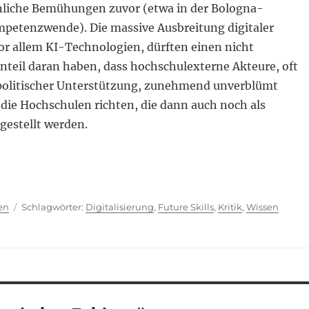
hnliche Bemühungen zuvor (etwa in der Bologna-
petenzwende). Die massive Ausbreitung digitaler
or allem KI-Technologien, dürften einen nicht
nteil daran haben, dass hochschulexterne Akteure, oft
olitischer Unterstützung, zunehmend unverblümt
die Hochschulen richten, die dann auch noch als
rgestellt werden.
ien
Schlagwörter
en
Digitalisierung
,
Future Skills
,
Kritik
,
Wissen