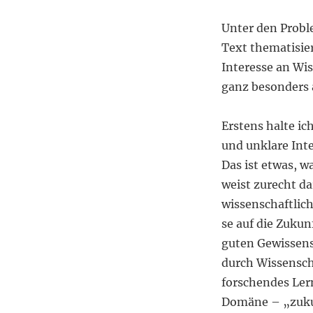
Unter den Probl
Text thematisie
Interesse an Wi
ganz besonders
Erstens halte ic
und unklare Inte
Das ist etwas, w
weist zurecht da
wissenschaftlic
se auf die Zukun
guten Gewissens
durch Wissensch
forschendes Ler
Domäne – „zukun