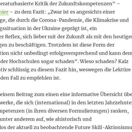
iteraturbasierte Kritik der Zukunftskompetenzen“ –
hier
– zu dem Fazit: „Zwar ist es angesichts einer
age, die durch die Corona-Pandemie, die Klimakrise und
gssituation in der Ukraine geprägt ist, ein
r Reflex, sich lieber mit der Zukunft als mit den heutige
en zu beschäftigen. Trotzdem ist diese Form der
ion nicht unbedingt erfolgsversprechend und kann de
 der Hochschulen sogar schaden“. Wieso schaden? Kalz
tiv schlüssig zu diesem Fazit hin, weswegen die Lektüre
eden Fall zu empfehlen ist.
 seinem Beitrag zum einen eine informative Übersicht üb
rke, die sich (international) in den letzten Jahrzehnt
petenzen (in ihren diversen Formulierungen) ranken,
unter anderem auf, wie ahistorisch und
 der aktuell zu beobachtende Future Skill-Aktionism