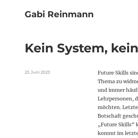
Gabi Reinmann
Kein System, kei
Veröffentlicht
23. Juni 2023
Future Skills si
am
Thema zu widmen
und immer häufi
Lehrpersonen, da
möchten. Letzter
Botschaft geschu
„Future Skills“
kommt im letzte