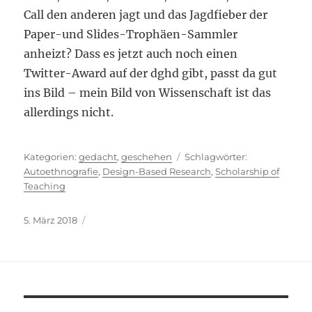
Call den anderen jagt und das Jagdfieber der
Paper-und Slides-Trophäen-Sammler
anheizt? Dass es jetzt auch noch einen
Twitter-Award auf der dghd gibt, passt da gut
ins Bild – mein Bild von Wissenschaft ist das
allerdings nicht.
Kategorien
Schlagwörter
gedacht
,
geschehen
Autoethnografie
,
Design-Based Research
,
Scholarship of
Teaching
Veröffentlicht
5. März 2018
am