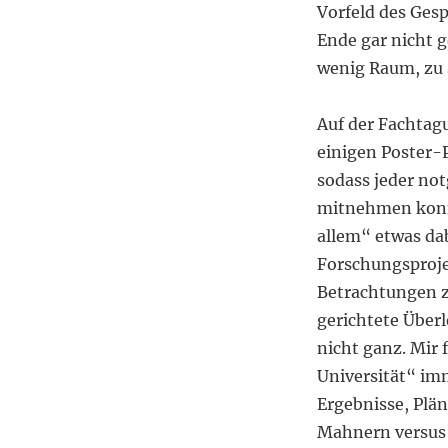
Vorfeld des Ges
Ende gar nicht g
wenig Raum, zu s
Auf der Fachtag
einigen Poster-P
sodass jeder not
mitnehmen konnt
allem“ etwas dab
Forschungsproje
Betrachtungen z
gerichtete Überl
nicht ganz. Mir 
Universität“ im
Ergebnisse, Plän
Mahnern versus 