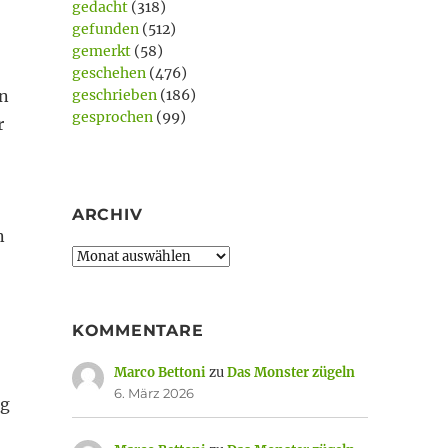
gedacht
(318)
gefunden
(512)
gemerkt
(58)
geschehen
(476)
en
geschrieben
(186)
gesprochen
(99)
r
ARCHIV
n
Archiv
KOMMENTARE
Marco Bettoni
zu
Das Monster zügeln
6. März 2026
ng