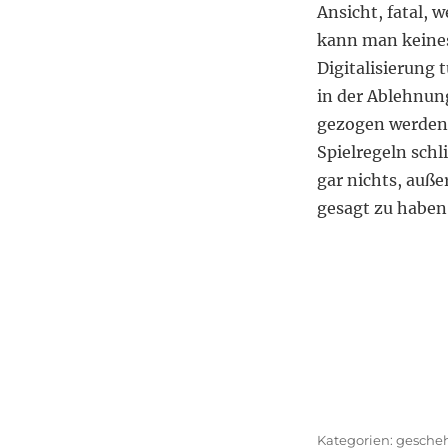
Ansicht, fatal, 
kann man keines
Digitalisierung
in der Ablehnun
gezogen werden 
Spielregeln schl
gar nichts, auße
gesagt zu haben,
Kategor
gesche