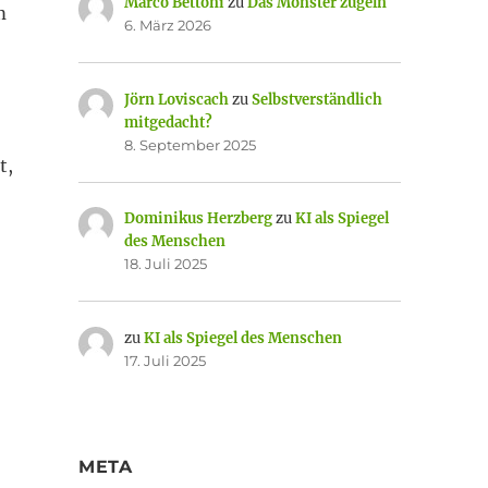
Marco Bettoni
zu
Das Monster zügeln
m
6. März 2026
Jörn Loviscach
zu
Selbstverständlich
mitgedacht?
8. September 2025
t,
Dominikus Herzberg
zu
KI als Spiegel
des Menschen
18. Juli 2025
zu
KI als Spiegel des Menschen
17. Juli 2025
META