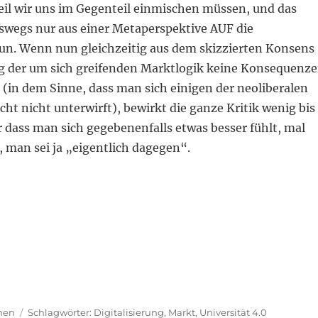
weil wir uns im Gegenteil einmischen müssen, und das
wegs nur aus einer Metaperspektive AUF die
 tun. Wenn nun gleichzeitig aus dem skizzierten Konsens
g der um sich greifenden Marktlogik keine Konsequenz
(in dem Sinne, dass man sich einigen der neoliberalen
icht nicht unterwirft), bewirkt die ganze Kritik wenig bis
r dass man sich gegebenenfalls etwas besser fühlt, mal
 man sei ja „eigentlich dagegen“.
ien
Schlagwörter
hen
Digitalisierung
,
Markt
,
Universität 4.0