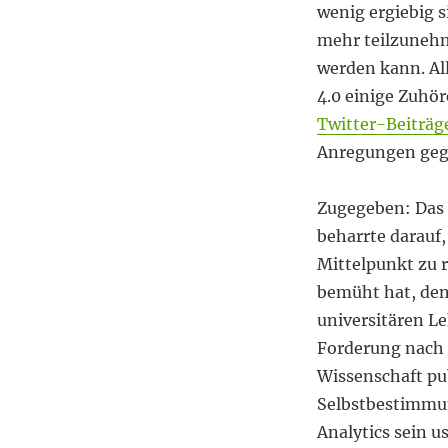
wenig ergiebig s
mehr teilzunehm
werden kann. All
4.0 einige Zuhör
Twitter-Beiträg
Anregungen gege
Zugegeben: Das 
beharrte darauf
Mittelpunkt zu 
bemüht hat, den
universitären Le
Forderung nach 
Wissenschaft pub
Selbstbestimmu
Analytics sein u