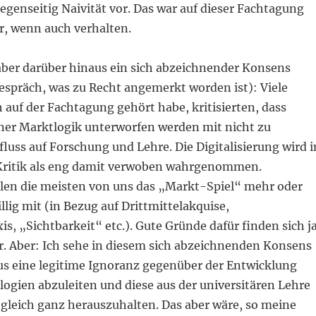
genseitig Naivität vor. Das war auf dieser Fachtagung
r, wenn auch verhalten.
aber darüber hinaus ein sich abzeichnender Konsens
espräch, was zu Recht angemerkt worden ist): Viele
 auf der Fachtagung gehört habe, kritisierten, dass
iner Marktlogik unterworfen werden mit nicht zu
luss auf Forschung und Lehre. Die Digitalisierung wird 
Kritik als eng damit verwoben wahrgenommen.
ielen die meisten von uns das „Markt-Spiel“ mehr oder
llig mit (in Bezug auf Drittmittelakquise,
is, „Sichtbarkeit“ etc.). Gute Gründe dafür finden sich j
. Aber: Ich sehe in diesem sich abzeichnenden Konsens
aus eine legitime Ignoranz gegenüber der Entwicklung
logien abzuleiten und diese aus der universitären Lehre
gleich ganz herauszuhalten. Das aber wäre, so meine