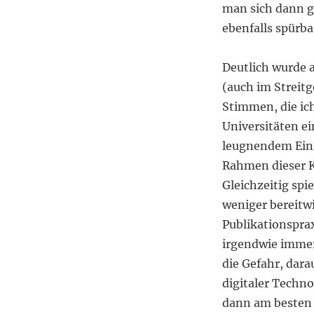
man sich dann ge
ebenfalls spürba
Deutlich wurde 
(auch im Streitg
Stimmen, die ich
Universitäten e
leugnendem Einf
Rahmen dieser 
Gleichzeitig sp
weniger bereitwi
Publikationsprax
irgendwie immer
die Gefahr, dar
digitaler Techno
dann am besten 