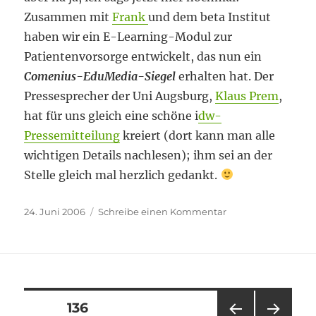
Zusammen mit
Frank
und dem beta Institut
haben wir ein E-Learning-Modul zur
Patientenvorsorge entwickelt, das nun ein
Comenius-EduMedia-Siegel
erhalten hat. Der
Pressesprecher der Uni Augsburg,
Klaus Prem
,
hat für uns gleich eine schöne i
dw-
Pressemitteilung
kreiert (dort kann man alle
wichtigen Details nachlesen); ihm sei an der
Stelle gleich mal herzlich gedankt.
Veröffentlicht
zu
24. Juni 2006
Schreibe einen Kommentar
am
Comenius-
EduMedia-
Siegel
Seitennummerierung
SEITE
136