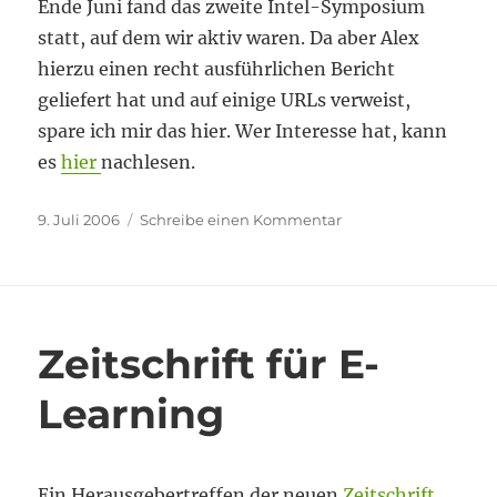
Ende Juni fand das zweite Intel-Symposium
statt, auf dem wir aktiv waren. Da aber Alex
hierzu einen recht ausführlichen Bericht
geliefert hat und auf einige URLs verweist,
spare ich mir das hier. Wer Interesse hat, kann
es
hier
nachlesen.
Veröffentlicht
zu
9. Juli 2006
Schreibe einen Kommentar
am
Intel-
Symposium
Zeitschrift für E-
Learning
Ein Herausgebertreffen der neuen
Zeitschrift