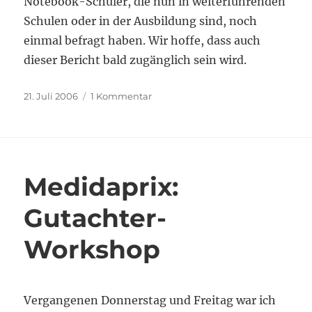
Notebook-Schüler, die nun in weiterführenden
Schulen oder in der Ausbildung sind, noch
einmal befragt haben. Wir hoffe, dass auch
dieser Bericht bald zugänglich sein wird.
Veröffentlicht
zu
21. Juli 2006
1 Kommentar
am
Notebook-
Studie:
Abschlussbericht
endlich
online
Medidaprix:
Gutachter-
Workshop
Vergangenen Donnerstag und Freitag war ich