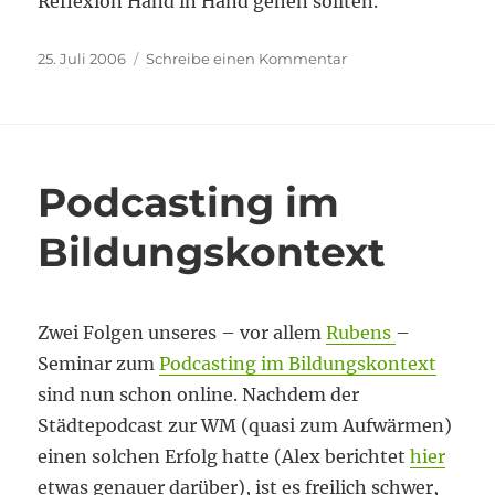
Reflexion Hand in Hand gehen sollten.
Veröffentlicht
zu
25. Juli 2006
Schreibe einen Kommentar
am
Bildungsphilosophi
und
empirische
Bildungsforschung?
Podcasting im
Bildungskontext
Zwei Folgen unseres – vor allem
Rubens
–
Seminar zum
Podcasting im Bildungskontext
sind nun schon online. Nachdem der
Städtepodcast zur WM (quasi zum Aufwärmen)
einen solchen Erfolg hatte (Alex berichtet
hier
etwas genauer darüber), ist es freilich schwer,