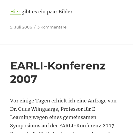
Hier
gibt es ein paar Bilder.
Veröffentlicht
zu
9. Juli 2006
3 Kommentare
am
Medidaprix:
Gutachter-
Workshop
EARLI-Konferenz
2007
Vor einige Tagen erhielt ich eine Anfrage von
Dr. Guus Wijngaargs, Professor für E-
Learning wegen eines gemeinsamen
Symposiums auf der EARLI-Konferenz 2007.