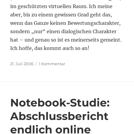
im geschützten virtuellen Raum. Ich meine
aber, bis zu einem gewissen Grad geht das,
wenn das Ganze keinen Bewertungscharakter,
sondern „nur“ einen dialogischen Charakter
hat – und genau so ist es meinerseits gemeint.
Ich hoffe, das kommt auch so an!
Veröffentlicht
zu
21. Juli 2006
1 Kommentar
am
Podcasting
im
Bildungskontext
Notebook-Studie:
Abschlussbericht
endlich online