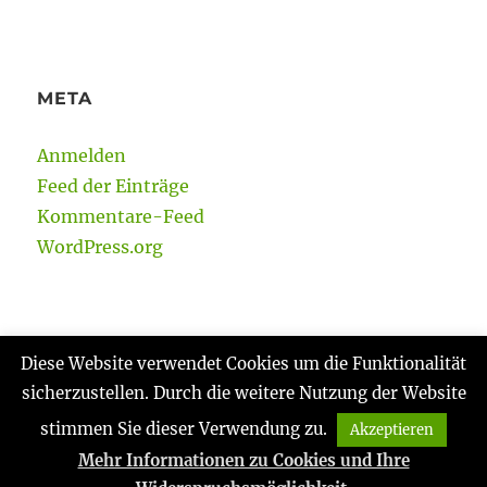
META
Anmelden
Feed der Einträge
Kommentare-Feed
WordPress.org
Diese Website verwendet Cookies um die Funktionalität
sicherzustellen. Durch die weitere Nutzung der Website
Gabi Reinmann
Datenschutzerklärung
Stolz
präsentiert von WordPress
stimmen Sie dieser Verwendung zu.
Akzeptieren
Mehr Informationen zu Cookies und Ihre