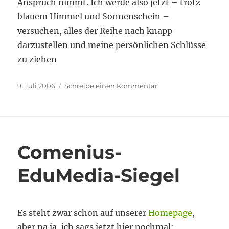
Anspruch nimmt. Ich werde also jetzt – trotz
blauem Himmel und Sonnenschein –
versuchen, alles der Reihe nach knapp
darzustellen und meine persönlichen Schlüsse
zu ziehen
Veröffentlicht
zu
9. Juli 2006
Schreibe einen Kommentar
am
Ereignisstau
Comenius-
EduMedia-Siegel
Es steht zwar schon auf unserer
Homepage
,
aber na ja, ich sags jetzt hier nochmal: