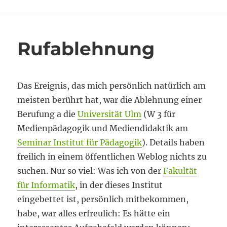
für
E-
Learning
Rufablehnung
Das Ereignis, das mich persönlich natürlich am
meisten berührt hat, war die Ablehnung einer
Berufung a die
Universität Ulm
(W 3 für
Medienpädagogik und Mediendidaktik am
Seminar Institut für Pädagogik
). Details haben
freilich in einem öffentlichen Weblog nichts zu
suchen. Nur so viel: Was ich von der
Fakultät
für Informatik
, in der dieses Institut
eingebettet ist, persönlich mitbekommen,
habe, war alles erfreulich: Es hätte ein