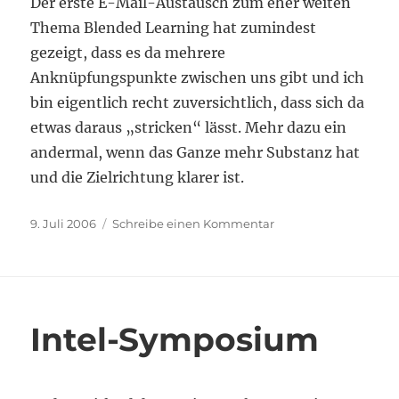
Der erste E-Mail-Austausch zum eher weiten
Thema Blended Learning hat zumindest
gezeigt, dass es da mehrere
Anknüpfungspunkte zwischen uns gibt und ich
bin eigentlich recht zuversichtlich, dass sich da
etwas daraus „stricken“ lässt. Mehr dazu ein
andermal, wenn das Ganze mehr Substanz hat
und die Zielrichtung klarer ist.
Veröffentlicht
zu
9. Juli 2006
Schreibe einen Kommentar
am
EARLI-
Konferenz
2007
Intel-Symposium