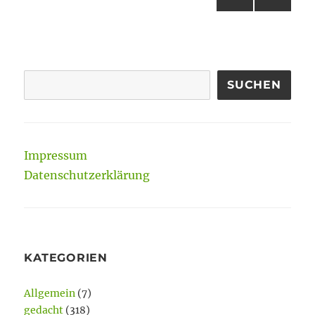
VOR
NÄC
der
HERI
HSTE
GE
SEIT
Beiträge
SEIT
E
E
SUCHEN
Impressum
Datenschutzerklärung
KATEGORIEN
Allgemein
(7)
gedacht
(318)