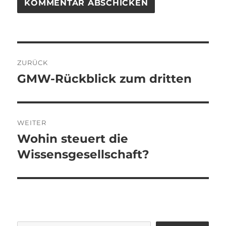
Beitragsnavigation
ZURÜCK
GMW-Rückblick zum dritten
Vorheriger
Beitrag:
WEITER
Wohin steuert die
Nächster
Beitrag:
Wissensgesellschaft?