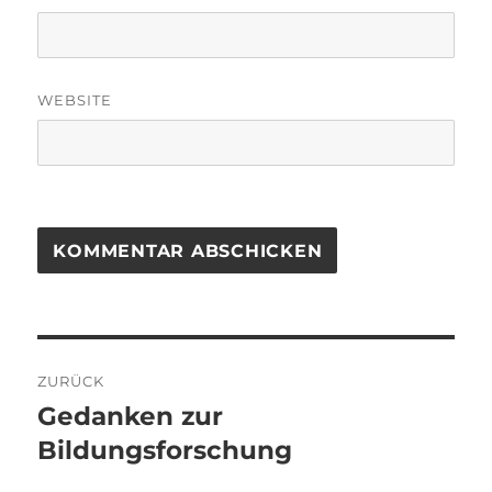
WEBSITE
Beitragsnavigation
ZURÜCK
Gedanken zur
Vorheriger
Beitrag:
Bildungsforschung