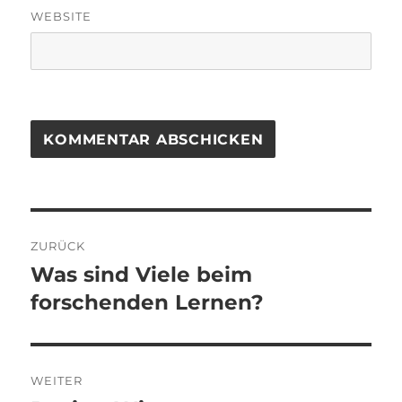
WEBSITE
Beitragsnavigation
ZURÜCK
Was sind Viele beim
Vorheriger
Beitrag:
forschenden Lernen?
WEITER