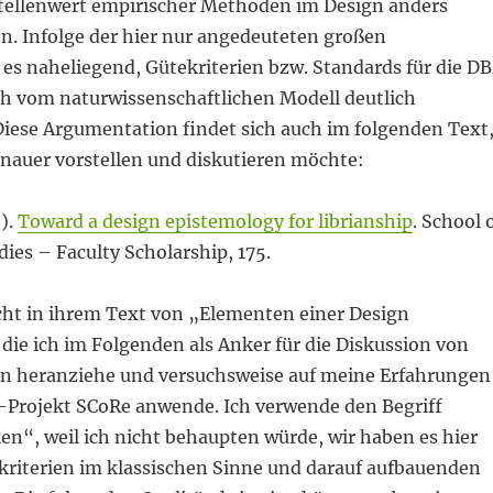
tellenwert empirischer Methoden im Design anders
. Infolge der hier nur angedeuteten großen
 es naheliegend, Gütekriterien bzw. Standards für die D
ich vom naturwissenschaftlichen Modell deutlich
Diese Argumentation findet sich auch im folgenden Text
enauer vorstellen und diskutieren möchte:
8).
Toward a design epistemology for librianship
. School 
ies – Faculty Scholarship, 175.
icht in ihrem Text von „Elementen einer Design
die ich im Folgenden als Anker für die Diskussion von
ien heranziehe und versuchsweise auf meine Erfahrungen
Projekt SCoRe anwende. Ich verwende den Begriff
ien“, weil ich nicht behaupten würde, wir haben es hier
ekriterien im klassischen Sinne und darauf aufbauenden