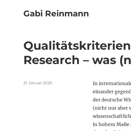
Gabi Reinmann
Qualitätskriterie
Research – was (n
Veröffentlicht
21. Januar 2020
In internationa
am
einander gegenü
der deutsche Wis
(nicht nur aber 
wissenschaftlich
in hohem Maße a