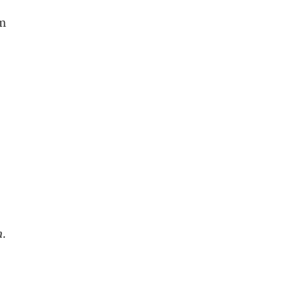
em
n
.