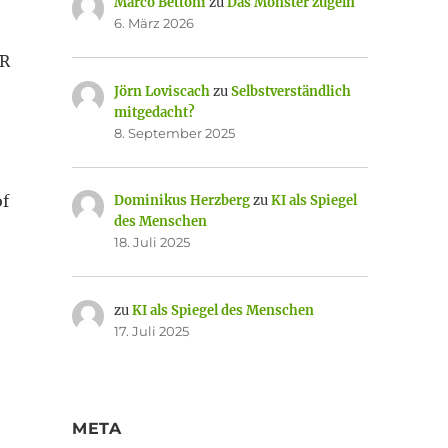
Marco Bettoni
zu
Das Monster zügeln
6. März 2026
BR
Jörn Loviscach
zu
Selbstverständlich
mitgedacht?
,
8. September 2025
of
Dominikus Herzberg
zu
KI als Spiegel
des Menschen
18. Juli 2025
zu
KI als Spiegel des Menschen
17. Juli 2025
META