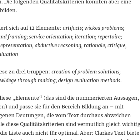
. Die folgenden Qualitätskriterien könnten aber eine
bilden.
ert sich auf 12 Elemente:
artifacts; wicked problems;
d framing; service orientation; iteration; repertoire;
 representation; abductive reasoning; rationale; critique;
aluation
iese zu drei Gruppen:
creation of problem solutions;
owldege through making; design evaluation methods
.
iese „Elemente“ (das sind die nummerierten Aussagen,
n) und passe sie für den Bereich Bildung an – mit
genen Deutungen, die vom Text durchaus abweichen
le diese Qualitätskriterien sind vermutlich gleich wichti
die Liste auch nicht für optimal. Aber: Clarkes Text biete