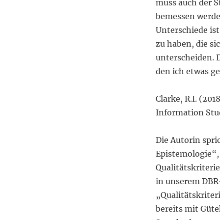
muss auch der S
bemessen werden
Unterschiede ist
zu haben, die s
unterscheiden. 
den ich etwas g
Clarke, R.I. (201
Information Stud
Die Autorin spr
Epistemologie“, 
Qualitätskriter
in unserem DBR-
„Qualitätskriter
bereits mit Güt