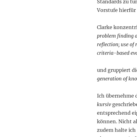
Standards zu tun
Vorstufe hierfür 
Clarke konzentri
problem finding an
reflection; use of
criteria-based ev
und gruppiert d
generation of kn
Ich übernehme d
kursiv
geschriebe
entsprechend ei
können. Nicht al
zudem halte ich 