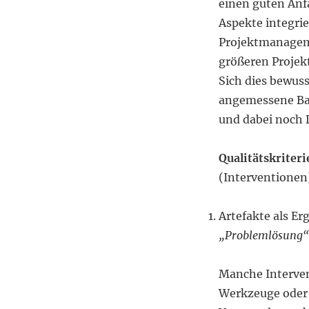
einen guten Anf
Aspekte integrie
Projektmanageme
größeren Projek
Sich dies bewus
angemessene Ba
und dabei noch D
Qualitätskriteri
(Interventionen
Artefakte als Er
„Problemlösung“ 
Manche Intervent
Werkzeuge oder 