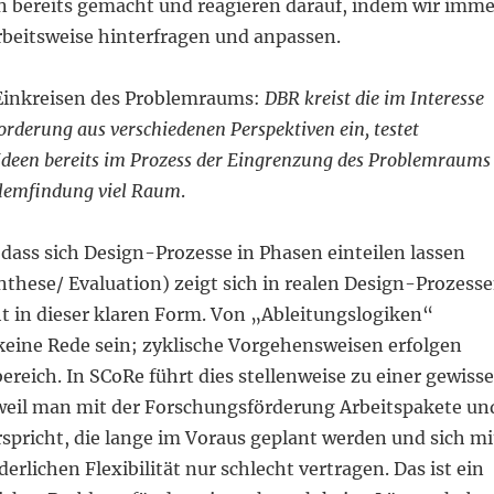
n bereits gemacht und reagieren darauf, indem wir imme
rbeitsweise hinterfragen und anpassen.
Einkreisen des Problemraums:
DBR kreist die im Interesse
rderung aus verschiedenen Perspektiven ein, testet
 Ideen bereits im Prozess der Eingrenzung des Problemraums
blemfindung viel Raum
.
 dass sich Design-Prozesse in Phasen einteilen lassen
nthese/ Evaluation) zeigt sich in realen Design-Prozess
ht in dieser klaren Form. Von „Ableitungslogiken“
 keine Rede sein; zyklische Vorgehensweisen erfolgen
ereich. In SCoRe führt dies stellenweise zu einer gewiss
eil man mit der Forschungsförderung Arbeitspakete un
spricht, die lange im Voraus geplant werden und sich mi
derlichen Flexibilität nur schlecht vertragen. Das ist ein