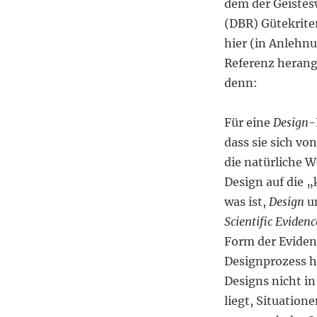
dem der Geistes
(DBR) Gütekrite
hier (in Anlehnu
Referenz herang
denn:
Für eine
Design
-
dass sie sich vo
die natürliche 
Design auf die „
was ist,
Design
um
Scientific Evidenc
Form der Eviden
Designprozess h
Designs nicht in
liegt, Situatio