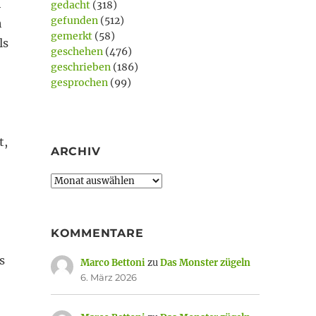
h
gedacht
(318)
gefunden
(512)
h
gemerkt
(58)
ls
geschehen
(476)
geschrieben
(186)
gesprochen
(99)
t,
ARCHIV
Archiv
KOMMENTARE
s
Marco Bettoni
zu
Das Monster zügeln
6. März 2026