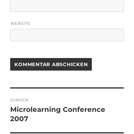
WEBSITE
Beitragsnavigation
ZURÜCK
Microlearning Conference
Vorheriger
Beitrag:
2007