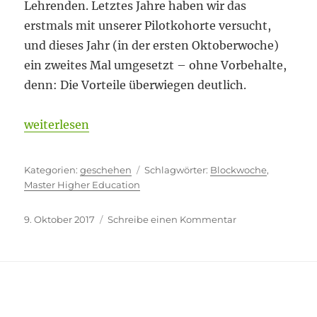
Lehrenden. Letztes Jahre haben wir das
erstmals mit unserer Pilotkohorte versucht,
und dieses Jahr (in der ersten Oktoberwoche)
ein zweites Mal umgesetzt – ohne Vorbehalte,
denn: Die Vorteile überwiegen deutlich.
„Inhalte abholen“
weiterlesen
Kategorien
Schlagwörter
geschehen
Blockwoche
,
Master Higher Education
Veröffentlicht
zu
9. Oktober 2017
Schreibe einen Kommentar
am
Inhalte
abholen