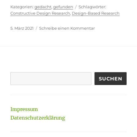
Kategorien
Schlagwörter
gedacht
,
gefunden
Constructive Design Research
,
Design-Based Research
Veröffentlicht
zu
5. März 2021
Schreibe einen Kommentar
am
Verstanden,
respektiert
und
ernst
genommen
SUCHEN
Impressum
Datenschutzerklärung