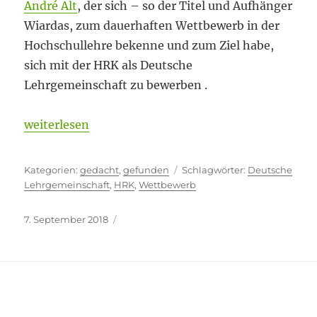
André Alt
, der sich – so der Titel und Aufhänger
Wiardas, zum dauerhaften Wettbewerb in der
Hochschullehre bekenne und zum Ziel habe,
sich mit der HRK als Deutsche
Lehrgemeinschaft zu bewerben .
„Nicht schon wieder“
weiterlesen
Kategorien
Schlagwörter
gedacht
,
gefunden
Deutsche
Lehrgemeinschaft
,
HRK
,
Wettbewerb
Veröffentlicht
7. September 2018
am