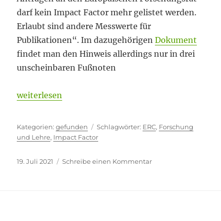
darf kein Impact Factor mehr gelistet werden.
Erlaubt sind andere Messwerte für
Publikationen“. Im dazugehörigen
Dokument
findet man den Hinweis allerdings nur in drei
unscheinbaren Fußnoten
„Drei unscheinbare Fußnoten“
weiterlesen
Kategorien
Schlagwörter
gefunden
ERC
,
Forschung
und Lehre
,
Impact Factor
Veröffentlicht
zu
19. Juli 2021
Schreibe einen Kommentar
am
Drei
unscheinbare
Fußnoten