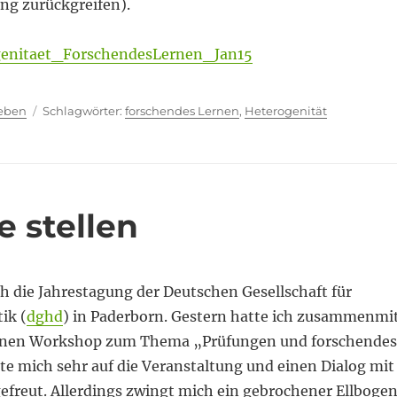
ng zurückgreifen).
genitaet_ForschendesLernen_Jan15
ien
Schlagwörter
ieben
forschendes Lernen
,
Heterogenität
e stellen
ch die Jahrestagung der Deutschen Gesellschaft für
ik (
dghd
) in Paderborn. Gestern hatte ich zusammenmi
inen Workshop zum Thema „Prüfungen und forschendes
te mich sehr auf die Veranstaltung und einen Dialog mit
efreut. Allerdings zwingt mich ein gebrochener Ellboge