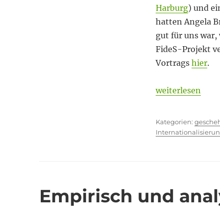
Harburg
) und e
Spleen
hatten Angela B
gut für uns war
FideS-Projekt v
Vortrags
hier
.
„Kein antiquier
weiterlesen
Kategor
gesche
Internationalisieru
Empirisch und anal