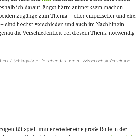
weshalb ich darauf längst hätte aufmerksam machen
 beiden Zugänge zum Thema – eher empirischer und ehe
t – sind höchst verschieden und auch im Nachhinein
 genau die Verschiedenheit bei diesem Thema notwendig
ien
Schlagwörter
chen
forschendes Lernen
,
Wissenschaftsforschung
,
ogenität spielt immer wieder eine große Rolle in der