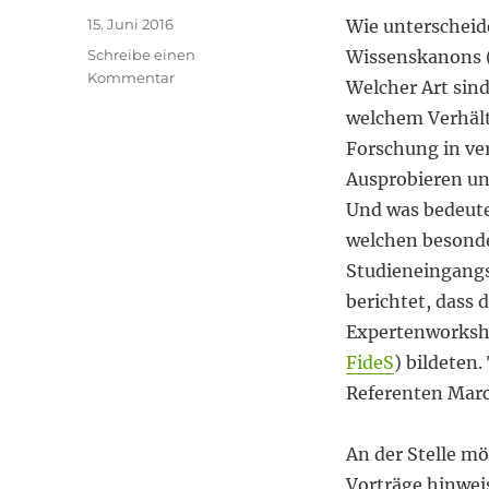
Veröffentlicht
15. Juni 2016
Wie unterscheide
am
Schreibe einen
Wissenskanons (f
zu
Kommentar
Welcher Art sin
Empirisch
welchem Verhält
und
analytisch
Forschung in ver
Ausprobieren un
Und was bedeutet
welchen besonde
Studieneingangs
berichtet, dass
Expertenworksh
FideS
) bildeten
Referenten Marc
An der Stelle m
Vorträge hinwei