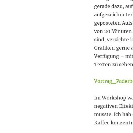
leise
gerade dazu, auf
stellen
aufgezeichneter 
geposteten Aufs
von 20 Minuten 
sind, verzichte 
Grafiken gerne a
Verfügung – mit
Texten zu sehen
Vortrag_Pader
Im Workshop war
negativen Effek
musste. Ich hab 
Kaffee konzentr