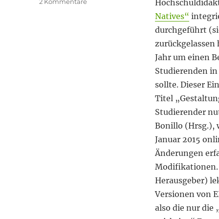
zu
2 Kommentare
Hochschuldidakt
Die
Natives“
integri
Rohfassung
durchgeführt (s
zurückgelassen 
Jahr um einen B
Studierenden in
sollte. Dieser 
Titel „Gestaltu
Studierender nu
Bonillo (Hrsg.),
Januar 2015 onli
Änderungen erfa
Modifikationen.
Herausgeber) lek
Versionen von E
also die nur die