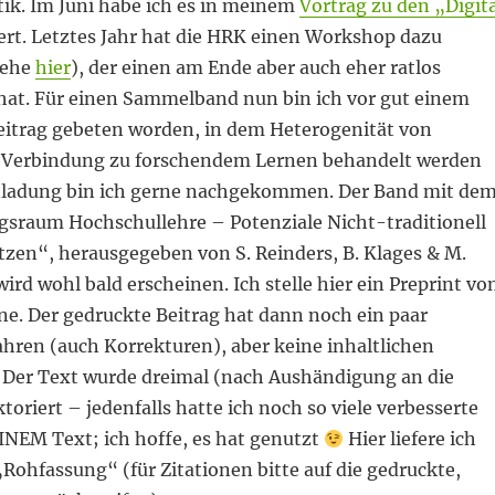
ik. Im Juni habe ich es in meinem
Vortrag zu den „Digita
ert. Letztes Jahr hat die HRK einen Workshop dazu
iehe
hier
), der einen am Ende aber auch eher ratlos
hat. Für einen Sammelband nun bin ich vor gut einem
eitrag gebeten worden, in dem Heterogenität von
 Verbindung zu forschendem Lernen behandelt werden
Einladung bin ich gerne nachgekommen. Der Band mit de
ngsraum Hochschullehre – Potenziale Nicht-traditionell
tzen“, herausgegeben von S. Reinders, B. Klages & M.
 wird wohl bald erscheinen. Ich stelle hier ein Preprint v
ne. Der gedruckte Beitrag hat dann noch ein paar
hren (auch Korrekturen), aber keine inhaltlichen
 Der Text wurde dreimal (nach Aushändigung an die
toriert – jedenfalls hatte ich noch so viele verbesserte
INEM Text; ich hoffe, es hat genutzt
Hier liefere ich
 „Rohfassung“ (für Zitationen bitte auf die gedruckte,