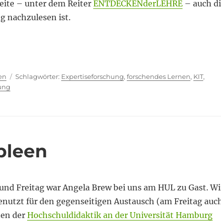
Seite – unter dem Reiter
ENTDECKENderLEHRE
– auch d
g nachzulesen ist.
eiben“
ien
Schlagwörter
en
Expertiseforschung
,
forschendes Lernen
,
KIT
,
rung
pleen
nd Freitag war Angela Brew bei uns am HUL zu Gast. Wi
genutzt für den gegenseitigen Austausch (am Freitag auc
nen der
Hochschuldidaktik an der Universität Hamburg