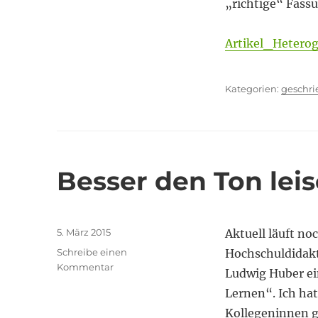
„richtige“ Fassu
Artikel_Hetero
Kategor
geschr
Besser den Ton leis
Veröffentlicht
5. März 2015
Aktuell läuft no
am
Schreibe einen
Hochschuldidakt
zu
Kommentar
Ludwig Huber e
Besser
Lernen“. Ich hat
den
Ton
Kollegeninnen g