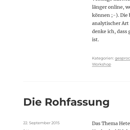
länger online, 
können ;-). Die
analytischer Ar
denke ich, dass
ist.
Kategor
gespro
Workshop
Die Rohfassung
Veröffentlicht
22. September 2015
Das Thema Heter
am