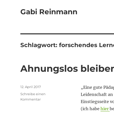
Gabi Reinmann
Schlagwort:
forschendes Ler
Ahnungslos bleibe
Veröffentlicht
12. April 2017
„Eine gute Pädag
am
Schreibe einen
Leidenschaft an 
zu
Kommentar
Einstiegsseite 
Ahnungslos
(ich habe
hier
be
bleiben