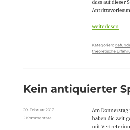
dass auf dieser 
Antrittsvorlesun
„Ahnungslos bl
weiterlesen
Kategor
gefund
theoretische Erfah
Kein antiquierter S
Veröffentlicht
20. Februar 2017
Am Donnerstag u
am
zu
2 Kommentare
haben die Zeit 
Kein
mit Vertreterin
antiquierter