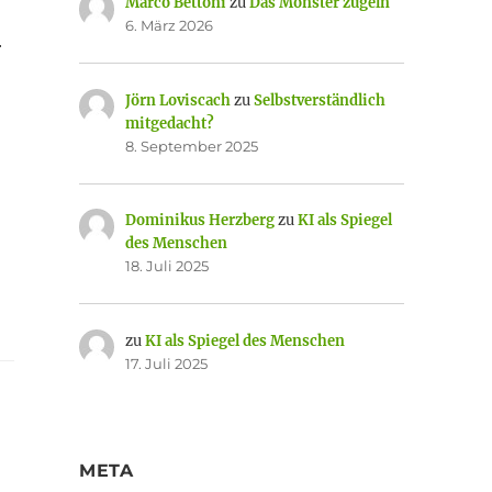
Marco Bettoni
zu
Das Monster zügeln
6. März 2026
r
Jörn Loviscach
zu
Selbstverständlich
mitgedacht?
8. September 2025
Dominikus Herzberg
zu
KI als Spiegel
des Menschen
18. Juli 2025
zu
KI als Spiegel des Menschen
17. Juli 2025
META