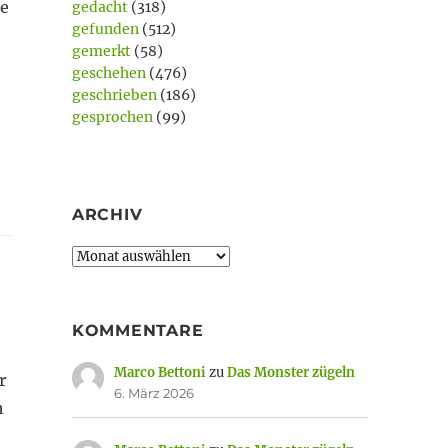
ie
gedacht
(318)
gefunden
(512)
gemerkt
(58)
geschehen
(476)
geschrieben
(186)
gesprochen
(99)
ARCHIV
Archiv
KOMMENTARE
Marco Bettoni
zu
Das Monster zügeln
r
6. März 2026
h