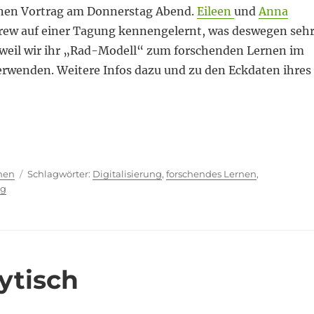
inen Vortrag am Donnerstag Abend.
Eileen
und
Anna
rew auf einer Tagung kennengelernt, was deswegen seh
, weil wir ihr „Rad-Modell“ zum forschenden Lernen im
erwenden. Weitere Infos dazu und zu den Eckdaten ihres
ter Spleen“
ien
Schlagwörter
hen
Digitalisierung
,
forschendes Lernen
,
ng
ytisch