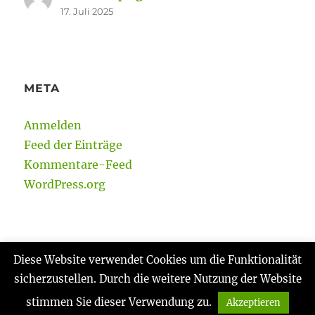
17. Juli 2025
META
Anmelden
Feed der Einträge
Kommentare-Feed
WordPress.org
Diese Website verwendet Cookies um die Funktionalität
sicherzustellen. Durch die weitere Nutzung der Website
Gabi Reinmann
Datenschutzerklärung
Stolz
präsentiert von WordPress
stimmen Sie dieser Verwendung zu.
Akzeptieren