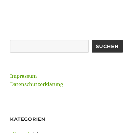
am
Kein
antiquierter
Spleen
SUCHEN
Impressum
Datenschutzerklärung
KATEGORIEN