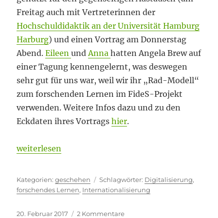
Freitag auch mit Vertreterinnen der
Hochschuldidaktik an der Universität Hamburg
Harburg
) und einen Vortrag am Donnerstag
Abend.
Eileen
und
Anna
hatten Angela Brew auf
einer Tagung kennengelernt, was deswegen
sehr gut für uns war, weil wir ihr „Rad-Modell“
zum forschenden Lernen im FideS-Projekt
verwenden. Weitere Infos dazu und zu den
Eckdaten ihres Vortrags
hier
.
„Kein antiquierter Spleen“
weiterlesen
Kategorien
Schlagwörter
geschehen
Digitalisierung
,
forschendes Lernen
,
Internationalisierung
Veröffentlicht
zu
20. Februar 2017
2 Kommentare