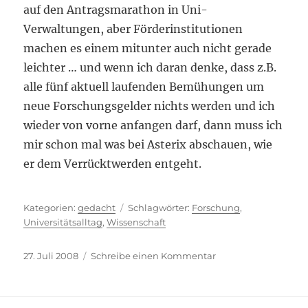
auf den Antragsmarathon in Uni-
Verwaltungen, aber Förderinstitutionen
machen es einem mitunter auch nicht gerade
leichter … und wenn ich daran denke, dass z.B.
alle fünf aktuell laufenden Bemühungen um
neue Forschungsgelder nichts werden und ich
wieder von vorne anfangen darf, dann muss ich
mir schon mal was bei Asterix abschauen, wie
er dem Verrücktwerden entgeht.
Kategorien
Schlagwörter
gedacht
Forschung
,
Universitätsalltag
,
Wissenschaft
Veröffentlicht
zu
27. Juli 2008
Schreibe einen Kommentar
am
Antragsmarathon
–
eine