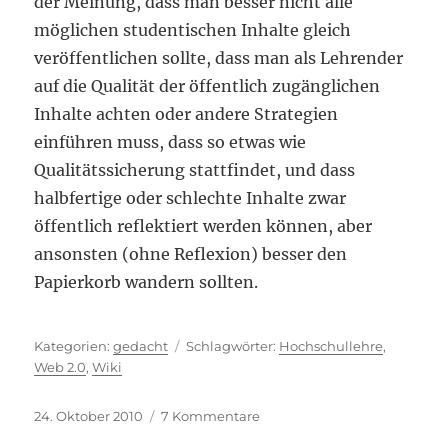
der Meinung, dass man besser nicht alle
möglichen studentischen Inhalte gleich
veröffentlichen sollte, dass man als Lehrender
auf die Qualität der öffentlich zugänglichen
Inhalte achten oder andere Strategien
einführen muss, dass so etwas wie
Qualitätssicherung stattfindet, und dass
halbfertige oder schlechte Inhalte zwar
öffentlich reflektiert werden können, aber
ansonsten (ohne Reflexion) besser den
Papierkorb wandern sollten.
Kategorien
Schlagwörter
gedacht
Hochschullehre
,
Web 2.0
,
Wiki
Veröffentlicht
zu
24. Oktober 2010
7 Kommentare
am
Weltraummüll