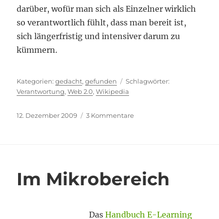
darüber, wofür man sich als Einzelner wirklich
so verantwortlich fühlt, dass man bereit ist,
sich längerfristig und intensiver darum zu
kümmern.
Kategorien
Schlagwörter
gedacht
,
gefunden
Verantwortung
,
Web 2.0
,
Wikipedia
Veröffentlicht
zu
12. Dezember 2009
3 Kommentare
am
Wer
kümmert
sich?
Im Mikrobereich
Das
Handbuch E-Learning