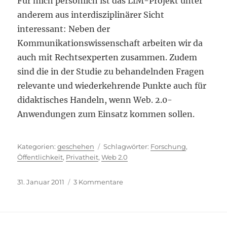
Für mich persönlich ist das LfM-Projekt unter
anderem aus interdisziplinärer Sicht
interessant: Neben der
Kommunikationswissenschaft arbeiten wir da
auch mit Rechtsexperten zusammen. Zudem
sind die in der Studie zu behandelnden Fragen
relevante und wiederkehrende Punkte auch für
didaktisches Handeln, wenn Web. 2.0-
Anwendungen zum Einsatz kommen sollen.
Kategorien
Schlagwörter
geschehen
Forschung
,
Öffentlichkeit
,
Privatheit
,
Web 2.0
Veröffentlicht
zu
31. Januar 2011
3 Kommentare
am
Zu
wenig
Spektakuläres