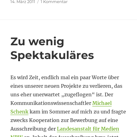
Veröffentlicht
zu
14. März 2011
1 Kommentar
am
Antiintellektueller
Wissenschaftspopulist
Zu wenig
Spektakuläres
Es wird Zeit, endlich mal ein paar Worte über
eines unserer neuen Projekte zu verlieren, das
uns eher unerwartet „zugeflogen“ ist. Der
Kommunikationswissenschaftler
Michael
Schenk
kam im Sommer auf mich zu und fragte
zwecks Kooperation zur Bewerbung auf eine
Ausschreibung der
Landesanstalt für Medien