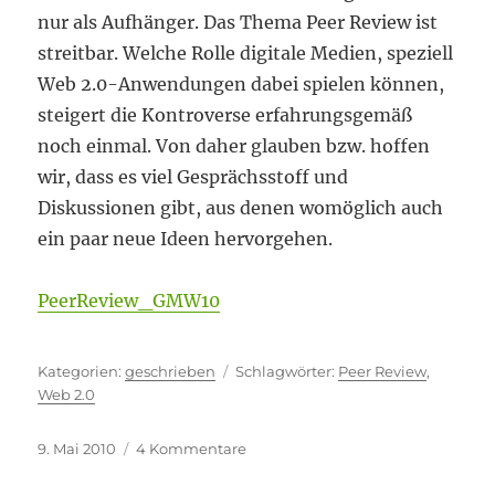
nur als Aufhänger. Das Thema Peer Review ist
streitbar. Welche Rolle digitale Medien, speziell
Web 2.0-Anwendungen dabei spielen können,
steigert die Kontroverse erfahrungsgemäß
noch einmal. Von daher glauben bzw. hoffen
wir, dass es viel Gesprächsstoff und
Diskussionen gibt, aus denen womöglich auch
ein paar neue Ideen hervorgehen.
PeerReview_GMW10
Kategorien
Schlagwörter
geschrieben
Peer Review
,
Web 2.0
Veröffentlicht
zu
9. Mai 2010
4 Kommentare
am
Peer
Review