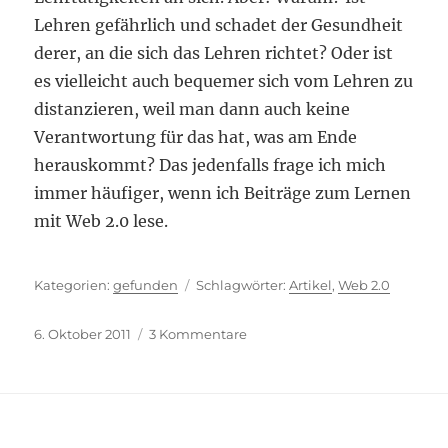
Lehren gefährlich und schadet der Gesundheit
derer, an die sich das Lehren richtet? Oder ist
es vielleicht auch bequemer sich vom Lehren zu
distanzieren, weil man dann auch keine
Verantwortung für das hat, was am Ende
herauskommt? Das jedenfalls frage ich mich
immer häufiger, wenn ich Beiträge zum Lernen
mit Web 2.0 lese.
Kategorien
Schlagwörter
gefunden
Artikel
,
Web 2.0
Veröffentlicht
zu
6. Oktober 2011
3 Kommentare
am
Schadet
Lehren
der
Gesundheit?