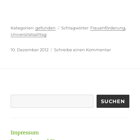
Kategorien
Schlagwörter
gefunden
Frauenförderung
,
Universitätsalltag
Veröffentlicht
zu
10. Dezember 2012
Schreibe einen Kommentar
am
Hilfsbedürftig
Wesen
SUCHEN
Impressum