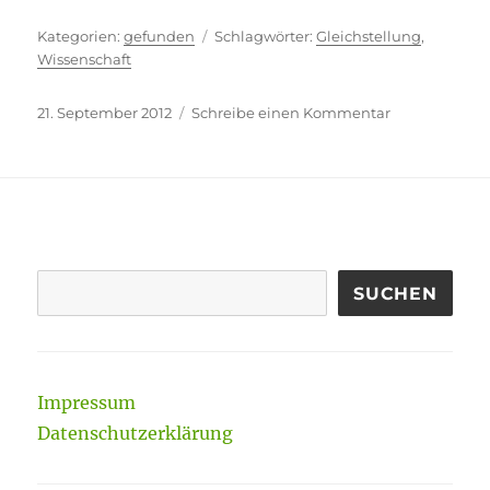
Kategorien
Schlagwörter
gefunden
Gleichstellung
,
Wissenschaft
Veröffentlicht
zu
21. September 2012
Schreibe einen Kommentar
am
Ausdruck
von
Hilflosigkeit
SUCHEN
Impressum
Datenschutzerklärung