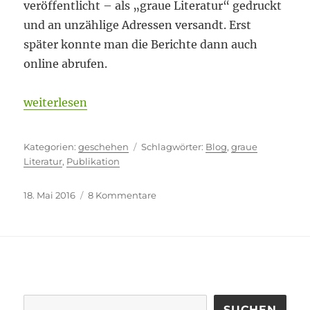
veröffentlicht – als „graue Literatur“ gedruckt
und an unzählige Adressen versandt. Erst
später konnte man die Berichte dann auch
online abrufen.
„Impact free“
weiterlesen
Kategorien
Schlagwörter
geschehen
Blog
,
graue
Literatur
,
Publikation
Veröffentlicht
zu
18. Mai 2016
8 Kommentare
am
Impact
free
SUCHEN