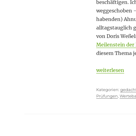
oder
beschäftigen. Ic
Wertewandel?
weggeschoben –
habenden) Ahnung
alltagstauglich 
von Doris Weßel
Meilenstein der
diesem Thema jet
„ChatGPT – Wet
weiterlesen
Kategor
gedach
Prüfungen
,
Werteba