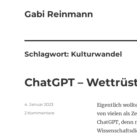
Gabi Reinmann
Schlagwort:
Kulturwandel
ChatGPT – Wettrüs
Veröffentlicht
4. Januar 2023
Eigentlich woll
am
zu
2 Kommentare
von vielen als 
ChatGPT
ChatGPT, denn n
–
Wissenschaftsdi
Wettrüsten