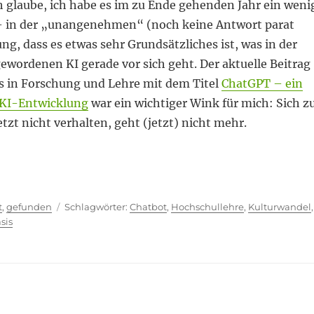
h glaube, ich habe es im zu Ende gehenden Jahr ein weni
 in der „unangenehmen“ (noch keine Antwort parat
, dass es etwas sehr Grundsätzliches ist, was in der
gewordenen KI gerade vor sich geht. Der aktuelle Beitrag
s in Forschung und Lehre mit dem Titel
ChatGPT – ein
 KI-Entwicklung
war ein wichtiger Wink für mich: Sich z
zt nicht verhalten, geht (jetzt) nicht mehr.
trüsten oder Wertewandel?“
ien
Schlagwörter
t
,
gefunden
Chatbot
,
Hochschullehre
,
Kulturwandel
,
sis