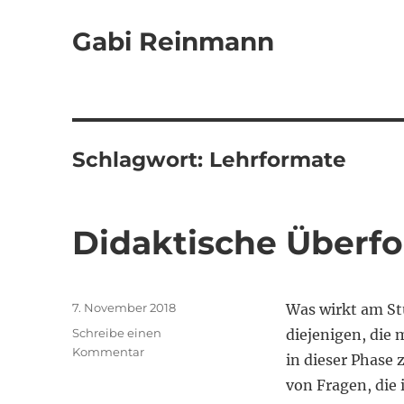
Gabi Reinmann
Schlagwort:
Lehrformate
Didaktische Überf
Veröffentlicht
7. November 2018
Was wirkt am St
am
Schreibe einen
diejenigen, die
zu
Kommentar
in dieser Phase 
Didaktische
von Fragen, die
Überforderung