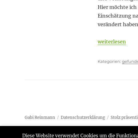
Hier möchte ich 
Einschätzung na
verändert haben
„Ideen säen“
weiterlesen
Kategor
gefund
Gabi Reinmann
Datenschutzerklärung
Stolz präsent
Diese Website verwendet Cookies um die Funktiona