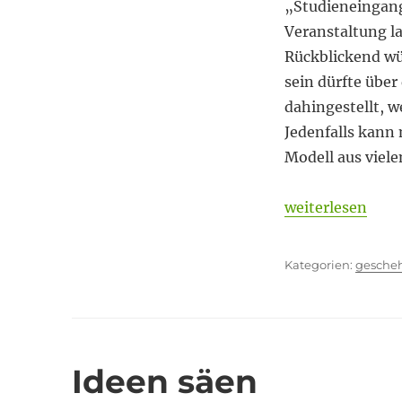
„Studieneingan
Veranstaltung la
Rückblickend wür
sein dürfte über
dahingestellt, 
Jedenfalls kann
Modell aus viele
„Didaktische Üb
weiterlesen
Kategor
gesche
Ideen säen