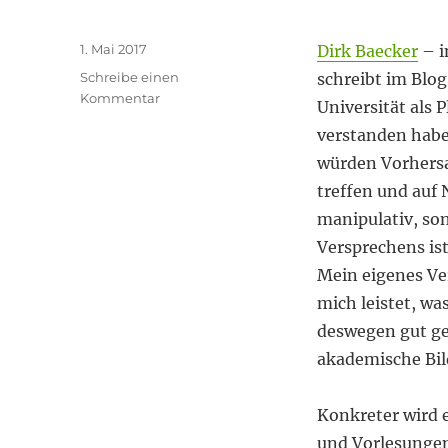
Veröffentlicht
1. Mai 2017
Dirk Baecker
– i
am
Schreibe einen
schreibt im Blog
zu
Kommentar
Universität als P
Ideen
verstanden habe.
säen
würden Vorhersa
treffen und auf
manipulativ, son
Versprechens ist
Mein eigenes Ver
mich leistet, wa
deswegen gut gef
akademische Bild
Konkreter wird 
und Vorlesungen