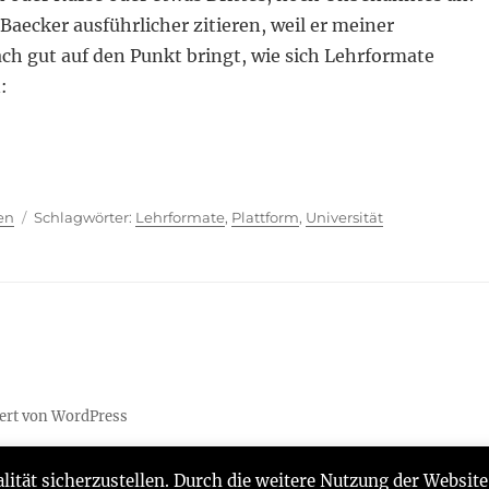
Baecker ausführlicher zitieren, weil er meiner
ch gut auf den Punkt bringt, wie sich Lehrformate
:
ien
Schlagwörter
en
Lehrformate
,
Plattform
,
Universität
iert von WordPress
lität sicherzustellen. Durch die weitere Nutzung der Websi