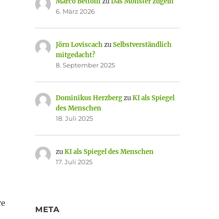
Marco Bettoni
zu
Das Monster zügeln
6. März 2026
Jörn Loviscach
zu
Selbstverständlich
mitgedacht?
8. September 2025
Dominikus Herzberg
zu
KI als Spiegel
des Menschen
18. Juli 2025
zu
KI als Spiegel des Menschen
17. Juli 2025
re
META