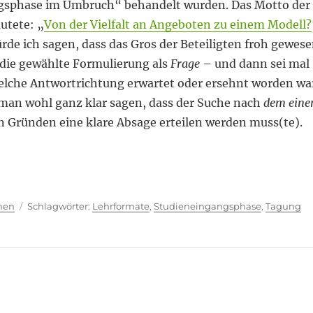
gsphase im Umbruch“ behandelt wurden. Das Motto der
utete: „
Von der Vielfalt an Angeboten zu einem Modell?
de ich sagen, dass das Gros der Beteiligten froh gewes
 die gewählte Formulierung als
Frage
– und dann sei mal
welche Antwortrichtung erwartet oder ersehnt worden wa
 man wohl ganz klar sagen, dass der Suche nach
dem eine
n Gründen eine klare Absage erteilen werden muss(te).
erforderung“
ien
Schlagwörter
hen
Lehrformate
,
Studieneingangsphase
,
Tagung