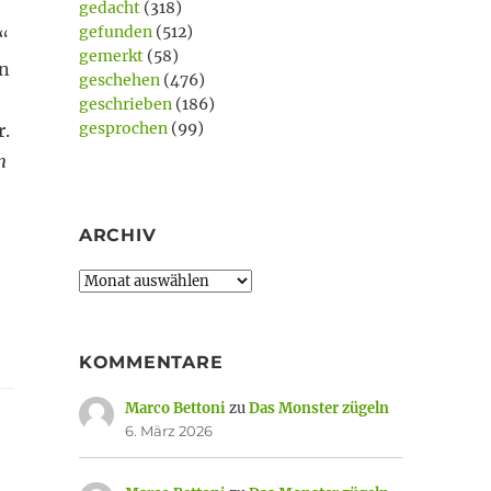
gedacht
(318)
gefunden
(512)
“
gemerkt
(58)
en
geschehen
(476)
geschrieben
(186)
gesprochen
(99)
r.
n
ARCHIV
Archiv
KOMMENTARE
Marco Bettoni
zu
Das Monster zügeln
6. März 2026