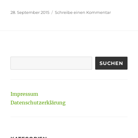
Veröffentlicht
zu
28. September 2015
Schreibe einen Kommentar
am
Fremddiszipl
vereinnahmt
SUCHEN
Impressum
Datenschutzerklärung