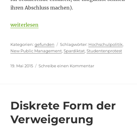
ihren Abschluss machen).
„Der Übergang vom Lernen zum Profit“
weiterlesen
Kategorien
Schlagwörter
gefunden
Hochschulpolitik
,
New Public Management
,
Spardiktat
,
Studentenprotest
Veröffentlicht
zu
19. Mai 2015
Schreibe einen Kommentar
am
Der
Übergang
vom
Lernen
zum
Diskrete Form der
Profit
Verweigerung