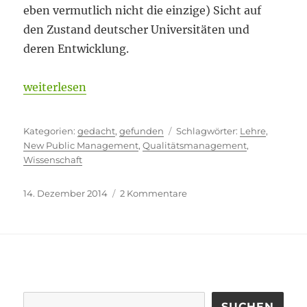
eben vermutlich nicht die einzige) Sicht auf
den Zustand deutscher Universitäten und
deren Entwicklung.
„Diskrete Form der Verweigerung“
weiterlesen
Kategorien
Schlagwörter
gedacht
,
gefunden
Lehre
,
New Public Management
,
Qualitätsmanagement
,
Wissenschaft
Veröffentlicht
zu
14. Dezember 2014
2 Kommentare
am
Diskrete
Form
der
Verweigerung
SUCHEN