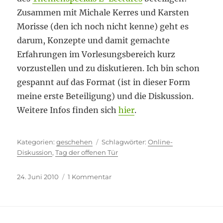
Zusammen mit Michale Kerres und Karsten
Morisse (den ich noch nicht kenne) geht es
darum, Konzepte und damit gemachte
Erfahrungen im Vorlesungsbereich kurz
vorzustellen und zu diskutieren. Ich bin schon
gespannt auf das Format (ist in dieser Form
meine erste Beteiligung) und die Diskussion.
Weitere Infos finden sich
hier
.
Kategorien
Schlagwörter
geschehen
Online-
Diskussion
,
Tag der offenen Tür
Veröffentlicht
zu
24. Juni 2010
1 Kommentar
am
Verhaltenes
Interesse?