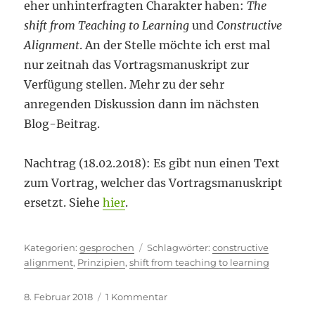
eher unhinterfragten Charakter haben:
The
shift from Teaching to Learning
und
Constructive
Alignment
. An der Stelle möchte ich erst mal
nur zeitnah das Vortragsmanuskript zur
Verfügung stellen. Mehr zu der sehr
anregenden Diskussion dann im nächsten
Blog-Beitrag.
Nachtrag (18.02.2018): Es gibt nun einen Text
zum Vortrag, welcher das Vortragsmanuskript
ersetzt. Siehe
hier
.
Kategorien
Schlagwörter
gesprochen
constructive
alignment
,
Prinzipien
,
shift from teaching to learning
Veröffentlicht
zu
8. Februar 2018
1 Kommentar
am
Unhinterfragt