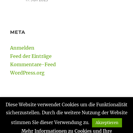
META
Anmelden
Feed der Einträge
Kommentare-Feed
WordPress.org
Diese Website verwendet Cookies um die Funktionalität
sicherzustellen. Durch die weitere Nutzung der Website
Gabi Reinmann
Datenschutzerklärung
Stolz
präsentiert von WordPress
stimmen Sie dieser Verwendung zu.
Akzeptieren
Mehr Informationen zu Cookies und Ihre