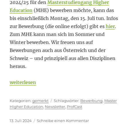
2024/25 für den
Masterstudiengang Higher
Education
(MHE) bewerben möchte, kann das
bis einschließlich Montag, den 15. Juli tun. Infos
zur Bewerbung (die online erfolgt) gibt es
hier
.
Zum MHE kann man sich im Sommer und
Winter bewerben. Wir freuen uns auf
Bewerbungen auch aus Österreich und der
Schweiz – und prinzipiell aus allen Disziplinen
heraus.
„Eilmeldungen“
weiterlesen
Kategorien
Schlagwörter
gemerkt
Bewerbung
,
Master
Higher Education
,
Newsletter
,
ProfCast
Veröffentlicht
zu
13. Juli 2024
Schreibe einen Kommentar
am
Eilmeldungen