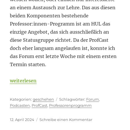
an einem Austausch zur Lehre. Das aus diesen
beiden Komponenten bestehende
Professor:innen-Programm ist am HUL das
einzige Angebot, das sich ausschließlich an
diese Statusgruppe richtet. Da der ProfCast
doch eher langsam angelaufen ist, konnte ich
das Forum erst letzte Woche mit einem ersten
Termin starten.
„Ich bin kein Didaktiker“
weiterlesen
Kategorien
Schlagwörter
geschehen
Forum
,
Podcasten
,
ProfCast
,
Professorenprogramm
Veröffentlicht
zu
12. April 2024
Schreibe einen Kommentar
am
Ich