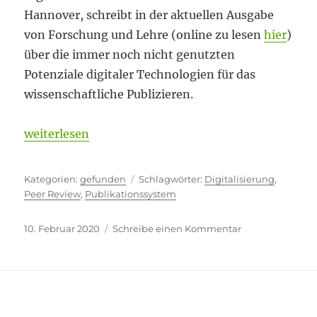
Hannover, schreibt in der aktuellen Ausgabe
von Forschung und Lehre (online zu lesen
hier
)
über die immer noch nicht genutzten
Potenziale digitaler Technologien für das
wissenschaftliche Publizieren.
„Pseudo-digitalisiert“
weiterlesen
Kategorien
Schlagwörter
gefunden
Digitalisierung
,
Peer Review
,
Publikationssystem
Veröffentlicht
zu
10. Februar 2020
Schreibe einen Kommentar
am
Pseudo-
digitalisiert