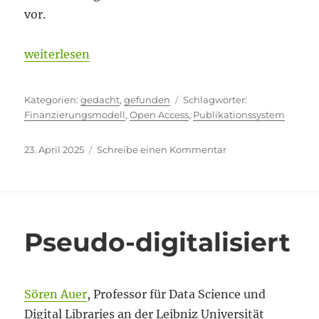
vor.
„Finanzierungsfallen und andere Probleme im wiss
weiterlesen
Kategorien
Schlagwörter
gedacht
,
gefunden
Finanzierungsmodell
,
Open Access
,
Publikationssystem
Veröffentlicht
zu
23. April 2025
Schreibe einen Kommentar
am
Finanzierungsfalle
und
andere
Probleme
im
Pseudo-digitalisiert
wissenschaftlichen
Publikationswesen
Sören Auer
, Professor für Data Science und
Digital Libraries an der Leibniz Universität