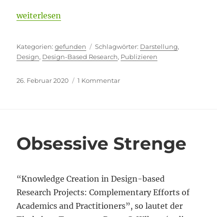
„Ein Muss für DBR“
weiterlesen
Kategorien
Schlagwörter
gefunden
Darstellung
,
Design
,
Design-Based Research
,
Publizieren
Veröffentlicht
zu
26. Februar 2020
1 Kommentar
am
Ein
Muss
für
DBR
Obsessive Strenge
“Knowledge Creation in Design-based
Research Projects: Complementary Efforts of
Academics and Practitioners”, so lautet der