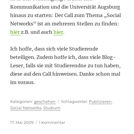
Kommunikation und die Universität Augsburg
hinaus zu starten: Der Call zum Thema „Social
Networks“ ist an mehreren Stellen zu finden:
hier
z.B. und auch
hier
.
Ich hoffe, dass sich viele Studierende
beteiligen. Zudem hoffe ich, dass viele Blog-
Leser, falls sie mit Studierendne zu tun haben,
diese auf den Call hinweisen. Danke schon mal
im voraus.
Kategorien
Schlagwörter
geschehen
Publizieren
,
Social Networks
,
Studium
Veröffentlicht
zu
17. Mai 2009
1 Kommentar
am
Studierende