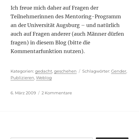
Ich freue mich daher auf Fragen der
Teilnehmerinnen des Mentoring-Programm
an der Universität Augsburg – und natürlich
auch auf Fragen anderer (auch Männer dürfen
fragen) in diesem Blog (bitte die
Kommentarfunktion nutzen).
Kategorien
Schlagwörter
gedacht
,
geschehen
Gender
,
Publizieren
,
Weblog
Veröffentlicht
zu
6. März 2009
2 Kommentare
am
Innovative
Publikationswege
zur
wissenschaftlichen
Karriereentwicklung?