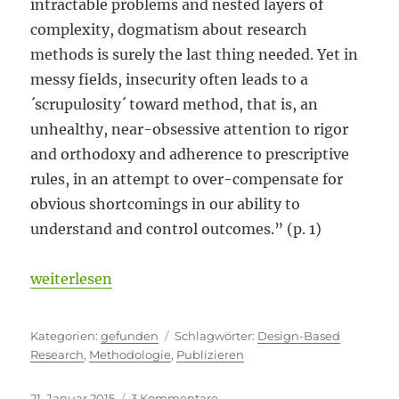
intractable problems and nested layers of
complexity, dogmatism about research
methods is surely the last thing needed. Yet in
messy fields, insecurity often leads to a
´scrupulosity´ toward method, that is, an
unhealthy, near-obsessive attention to rigor
and orthodoxy and adherence to prescriptive
rules, in an attempt to over-compensate for
obvious shortcomings in our ability to
understand and control outcomes.” (p. 1)
„Obsessive Strenge“
weiterlesen
Kategorien
Schlagwörter
gefunden
Design-Based
Research
,
Methodologie
,
Publizieren
Veröffentlicht
zu
21. Januar 2015
3 Kommentare