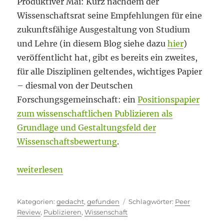
Produktiver Mai: Kurz nachdem der
Wissenschaftsrat seine Empfehlungen für eine
zukunftsfähige Ausgestaltung von Studium
und Lehre (in diesem Blog siehe dazu
hier
)
veröffentlicht hat, gibt es bereits ein zweites,
für alle Disziplinen geltendes, wichtiges Papier
– diesmal von der Deutschen
Forschungsgemeinschaft: ein
Positionspapier
zum wissenschaftlichen Publizieren als
Grundlage und Gestaltungsfeld der
Wissenschaftsbewertung
.
„Publikationspraktiken im Reputationswettbewerb
weiterlesen
Kategorien
Schlagwörter
gedacht
,
gefunden
Peer
Review
,
Publizieren
,
Wissenschaft