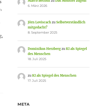
Marco Bettoni
zu
Das Monster zügeln
s
6. März 2026
,
s
Jörn Loviscach
zu
Selbstverständlich
mitgedacht?
8. September 2025
g,
Dominikus Herzberg
zu
KI als Spiegel
des Menschen
18. Juli 2025
zu
KI als Spiegel des Menschen
17. Juli 2025
META