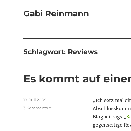
Gabi Reinmann
Schlagwort:
Reviews
Es kommt auf eine
Veröffentlicht
19. Juli 2009
„Ich setz mal e
am
zu
3 Kommentare
Abschlusskommen
Es
Blogbeitrags „
S
kommt
gegenseitige Re
auf