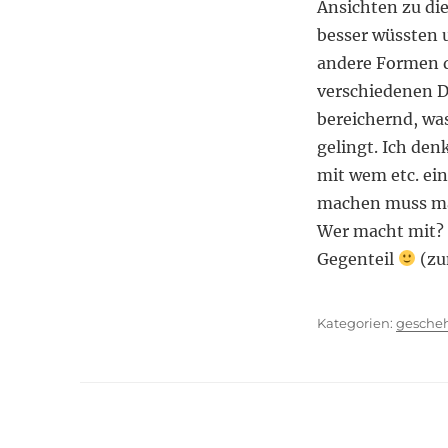
Ansichten zu die
besser wüssten 
andere Formen d
verschiedenen Di
bereichernd, wa
gelingt. Ich de
mit wem etc. ein
machen muss man
Wer macht mit? D
Gegenteil
(zu
Kategor
gesche