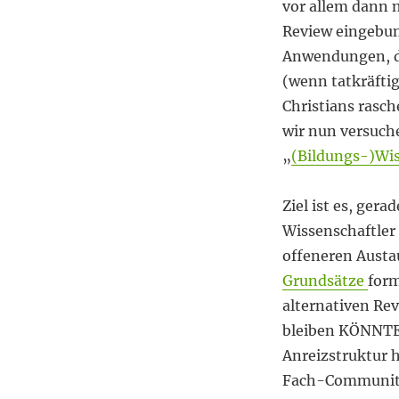
einen
vor allem dann ni
Versuch
Review eingebun
an
Anwendungen, d
(wenn tatkräfti
Christians rasc
wir nun versuche
„
(Bildungs-)Wis
Ziel ist es, ger
Wissenschaftler
offeneren Austau
Grundsätze
form
alternativen Re
bleiben KÖNNTE,
Anreizstruktur 
Fach-Community)