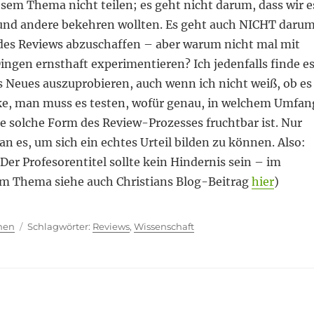
sem Thema nicht teilen; es geht nicht darum, dass wir e
und andere bekehren wollten. Es geht auch NICHT darum
es Reviews abzuschaffen – aber warum nicht mal mit
ngen ernsthaft experimentieren? Ich jedenfalls finde e
s Neues auszuprobieren, auch wenn ich nicht weiß, ob es
nke, man muss es testen, wofür genau, in welchem Umfan
e solche Form des Review-Prozesses fruchtbar ist. Nur
 es, um sich ein echtes Urteil bilden zu können. Also:
er Profesorentitel sollte kein Hindernis sein – im
m Thema siehe auch Christians Blog-Beitrag
hier
)
ien
Schlagwörter
hen
Reviews
,
Wissenschaft